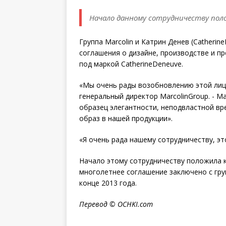
Начало данному сотрудничеству полож
Группа Marcolin и Катрин Денев (Catheri
соглашения о дизайне, производстве и п
под маркой CatherineDeneuve.
«Мы очень рады возобновлению этой лице
генеральный директор MarcolinGroup. - М
образец элегантности, неподвластной в
образ в нашей продукции».
«Я очень рада нашему сотрудничеству, эт
Начало этому сотрудничеству положила ко
многолетнее соглашение заключено с груп
конце 2013 года.
Перевод ©
OCHKI
.
com