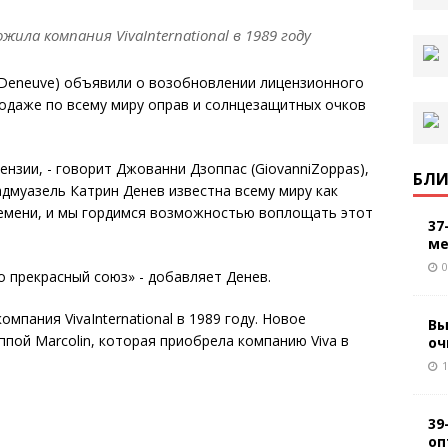
ила компания VivaInternational в 1989 году
neDeneuve) объявили о возобновлении лицензионного
родаже по всему миру оправ и солнцезащитных очков
нзии, - говорит Джованни Дзоппас (GiovanniZoppas),
БЛИ
адмуазель Катрин Денев известна всему миру как
ремени, и мы гордимся возможностью воплощать этот
37
ме
0
о прекрасный союз» - добавляет Денев.
мпания VivaInternational в 1989 году. Новое
Вы
пой Marcolin, которая приобрела компанию Viva в
оч
1
39
оп