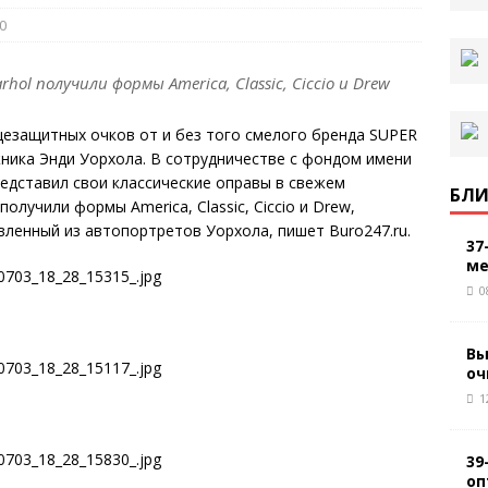
0
l получили формы America, Classic, Ciccio и Drew
цезащитных очков от и без того смелого бренда SUPER
ника Энди Уорхола. В сотрудничестве с фондом имени
едставил свои классические оправы в свежем
БЛИ
лучили формы America, Classic, Ciccio и Drew,
вленный из автопортретов Уорхола, пишет Buro247.ru.
37
ме
0
Вы
оч
1
39
оп