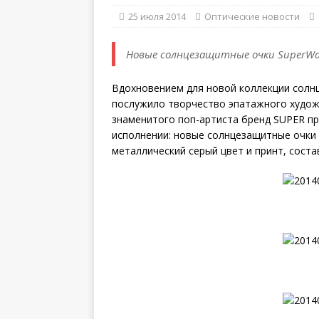
25 июля 2014
Оптические новости
Новые солнцезащитные очки SuperWarho
Вдохновением для новой коллекции солн
послужило творчество эпатажного худож
знаменитого поп-артиста бренд SUPER пр
исполнении: новые солнцезащитные очки по
металлический серый цвет и принт, соста