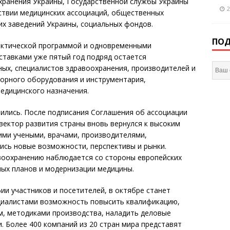
хранения Украины, Государственной службы Украины
2
ствии медицинских ассоциаций, общественных
х заведений Украины, социальных фондов.
ПОД
актической программой и одновременными
тавками уже пятый год подряд остается
ых, специалистов здравоохранения, производителей и
орного оборудования и инструментария,
едицинского назначения.
рились. После подписания Соглашения об ассоциации
 вектор развития страны вновь вернулся к высоким
ими учеными, врачами, производителями,
сь новые возможности, перспективы и рынки.
авоохранению наблюдается со стороны европейских
ных планов и модернизации медицины.
ии участников и посетителей, в октябре станет
циалистами возможность повысить квалификацию,
м, методиками производства, наладить деловые
. Более 400
компаний из 20 стран мира представят