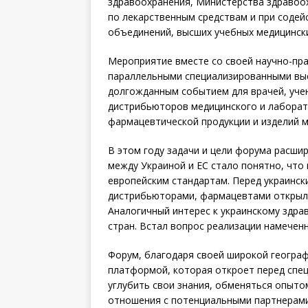
здравоохранения, Министерства здравоо
по лекарственным средствам и при содей
объединений, высших учебных медицински
Мероприятие вместе со своей научно-пр
параллельными специализированными выс
долгожданным событием для врачей, учен
дистрибьюторов медицинского и лаборат
фармацевтической продукции и изделий м
В этом году задачи и цели форума расши
между Украиной и ЕС стало понятно, что
европейским стандартам. Перед украинск
дистрибьюторами, фармацевтами открыли
Аналогичный интерес к украинскому здр
стран. Встал вопрос реализации намечен
Форум, благодаря своей широкой географ
платформой, которая откроет перед спе
углубить свои знания, обменяться опыто
отношения с потенциальными партнерами