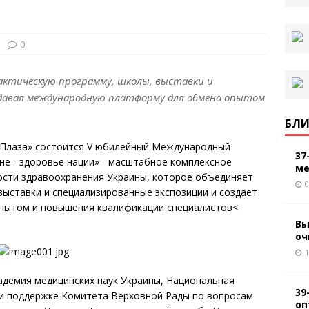
0
ктическую программу, школы, выставки и
здавая международную платформу для обмена опытом
БЛИ
поПлаза» состоится V юбилейный Международный
37
е - здоровье нации» - масштабное комплексное
ме
сти здравоохранения Украины, которое объединяет
0
выставки и специализированные экспозиции и создает
пытом и повышения квалификации специалистов<
Вы
оч
1
адемия медицинских наук Украины, Национальная
39
ри поддержке Комитета Верховной Рады по вопросам
оп