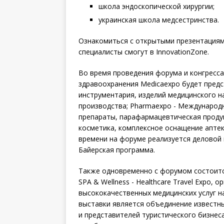
школа эндоскопической хирургии;
украинская школа медсестринства.
Ознакомиться с открытыми презентациям
специалисты смогут в InnovationZone.
Во время проведения форума и конгресс
здравоохранения Medicaexpo будет предс
инструментария, изделий медицинского н
производства; Pharmaexpo - Международ
препараты, парафармацевтическая продук
косметика, комплексное оснащение аптек
времени на форуме реализуется деловой 
Байерская программа.
Также одновременно с форумом состоитс
SPA & Wellness - Healthcare Travel Expo,
высококачественных медицинских услуг н
выставки является объединение известн
и представителей туристического бизнеса