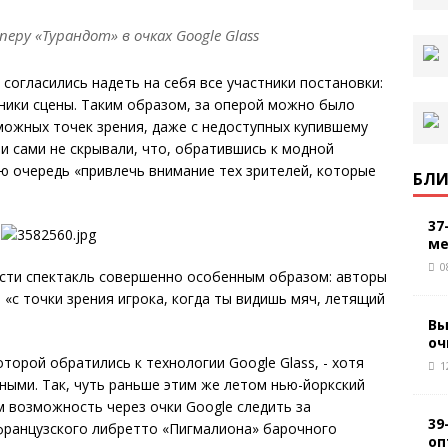
еру «Турандот» в очках Google Glass
согласились надеть на себя все участники постановки:
ники сцены. Таким образом, за оперой можно было
можных точек зрения, даже с недоступных купившему
 и сами не скрывали, что, обратившись к модной
ую очередь «привлечь внимание тех зрителей, которые
БЛИ
37
ме
0
сти спектакль совершенно особенным образом: авторы
«с точки зрения игрока, когда ты видишь мяч, летящий
Вы
оч
оторой обратились к технологии Google Glass, - хотя
1
ыми. Так, чуть раньше этим же летом нью-йоркский
м возможность через очки Google следить за
39
французского либретто «Пигмалиона» барочного
оп