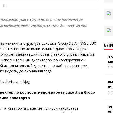
0
йн-торговли указывают на то, что технология
тся великолепным инструментом для повышения
менения в структуре Luxottica Group S.p.A. (NYSE LUX;
БЛИ
появятся новые исполнительные директоры. Энрико
 многих лет занимавший посты главного управляющего и
37
т исполнительным директором по корпоративной
ме
рой исполнительный директор по работе с рынками
0
о недель, до окончания года.
Вы
оч
ектор по корпоративной работе Luxottica Group
1
рико Каваторта
39
 г-н Каваторта отметил: «Список кандидатов
оп