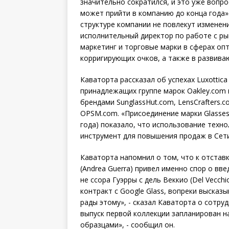
значительно сократился, и это уже вопро
может прийти в компанию до конца года»
структуре компании не повлекут изменени
исполнительный директор по работе с ры
маркетинг и торговые марки в сферах оп
корригирующих очков, а также в развив
Каваторта рассказал об успехах Luxottic
принадлежащих группе марок Oakley.com
брендами SunglassHut.com, LensCrafters.c
OPSM.com. «Присоединение марки Glasses
года) показало, что использование техн
инструмент для повышения продаж в Сети
Каваторта напомнил о том, что к отстав
(Andrea Guerra) привел именно спор о вв
не ссора Гуэрры с дель Веккио (Del Vecch
контракт с Google Glass, вопреки высказ
рады этому», - сказал Каваторта о сотруд
выпуск первой коллекции запланирован н
образцами», - сообщил он.