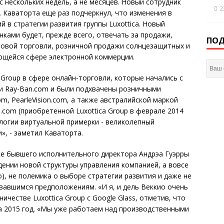
с нескольких недель, а не месяцев. Новый сотрудник
2
. Каваторта еще раз подчеркнул, что изменения в
й в стратегии развития группы Luxottica. Новый
нками будет, прежде всего, отвечать за продажи,
ПОД
товой торговли, розничной продажи солнцезащитных и
ающейся сфере электронной коммерции.
a Group в сфере онлайн-торговли, которые начались с
 и Ray-Ban.com и были подхвачены розничными
om, PearleVision.com, а также австралийской маркой
.com (приобретенной Luxottica Group в феврале 2014
ологии виртуальной примерки - великолепный
», - заметил Каваторта.
ке бывшего исполнительного директора Андрэа Гуэрры
едении новой структуры управления компанией, а вовсе
io), не полемика о выборе стратегии развития и даже не
ывавшимся предположениям. «И я, и дель Веккио очень
ничестве Luxottica Group с Google Glass, отметив, что
а 2015 год. «Мы уже работаем над производственными