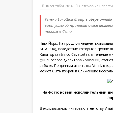
10 сентября 2014
Оптические новости
Успехи Luxottica Group в сфере онла
виртуальной примерки очков являе
продаж в Сети
Нью-Йорк. На прошлой неделе произошли из
MTA LUX), вследствие которых в группе 
Каваторта (Enrico Cavatorta), в течение
финансового директора компании, стане
работе. По данным агентства Vmail, вто
может быть избран в ближайшие нескольк
На фото: новый исполнительный дир
Эн
В эксклюзивном интервью агентству Vmail