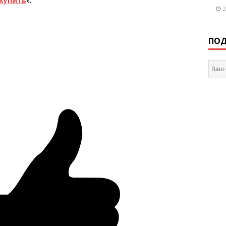
 купить
».
2
ПОД