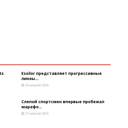
ts
Essilor представляет прогрессивные
линзы...
24 апреля 2026
Слепой спортсмен впервые пробежал
марафо...
21 апреля 2026