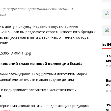
я ценящих свою оригинальность женщин,
тах
 к цвету и рисунку, недавно выпустила линию
2015. Если вы разделяете страсть известного бренда к
ь, выпускаемая в пяти фееричных оттенках, которая
ение.
БЛИ
37
ме
кошачий глаз» из новой коллекции Escada
0
ачий глаз» украшены эффектным логотипом марки
канной элегантности и авангардные детали.
Вы
оч
 и подчеркивает элегантную женственность
1
в.
39
тернет-магазинах оптики, предлагающих продукцию
оп