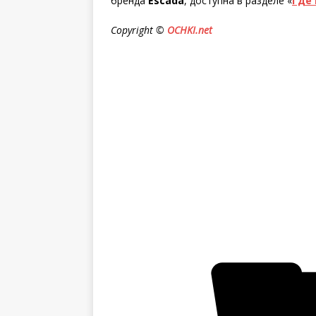
бренда
Escada
, доступна в разделе «
Где
Copyright ©
OCHKI.net