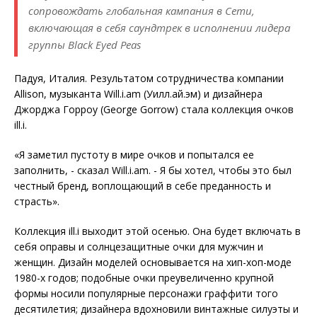
сопровождать глобальная кампания в Сети,
включающая в себя саундтрек в исполнении лидера
группы Black Eyed Peas
Падуя, Италия. Результатом сотрудничества компании
Allison, музыканта Will.i.am (Уилл.ай.эм) и дизайнера
Джорджа Горроу (George Gorrow) стала коллекция очков
ill.i.
«Я заметил пустоту в мире очков и попытался ее
заполнить, - сказал Will.i.am. - Я бы хотел, чтобы это был
честный бренд, воплощающий в себе преданность и
страсть».
Коллекция ill.i выходит этой осенью. Она будет включать в
себя оправы и солнцезащитные очки для мужчин и
женщин. Дизайн моделей основывается на хип-хоп-моде
1980-х годов; подобные очки преувеличенно крупной
формы носили популярные персонажи граффити того
десятилетия; дизайнера вдохновили винтажные силуэты и