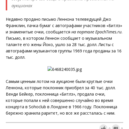
аукционах
Недавно продано письмо Леннона телеведущей Джо
Франклин, пачка бумаг с автографами участников «Битлз»
и знаменитые очки, сообщается
на портале
E
poch
T
imes.ru
.
Письмо, в котором Леннон сообщает о музыкальном
таланте его жены Йоко, ушло за 28 тыс. долл. Листы с
автографами музыкантов группы 1969 года проданы за 16
тыс. долл.
Самым ценным лотом на аукционе были круглые очки
Леннона, которые поклонник приобрел за 40 тыс. долл.
Венди Бейкер, поклонница «Битлз», продала очки,
которые попали к ней совершенно случайно во время
концерта в Sohoclub в Лондоне в 1966 году. Поклонница
бережно хранила раритет, но все же рассталась с ним.
0
0