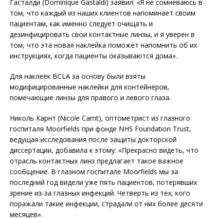
Гасталди (Dominique Gastaldi) заявил: «Я не сомневаюсь в
том, что каждый из наших клиентов напоминает своим
пациентам, как именно следует очищать и
дезинфицировать свои контактные линзы, и я уверен в
том, что эта новая наклейка поможет напомнить об их
инструкциях, когда пациенты оказываются дома».
Для наклеек BCLA за основу были взяты
модифицированные наклейки для контейнеров,
помечающие линзы для правого и левого глаза.
Николь Карнт (Nicole Carnt), оптометрист из глазного
госпиталя Moorfields при фонде NHS Foundation Trust,
ведущая исследования после защиты докторской
диссертации, добавила к этому: «Прекрасно видеть, что
отрасль контактных линз предлагает такое важное
сообщение. В глазном госпитале Moorfields мы за
последний год видели уже пять пациентов, потерявших
зрение из-за глазных инфекций. Четверть из тех, кого
поражали такие инфекции, страдали от них более десяти
месяцев».