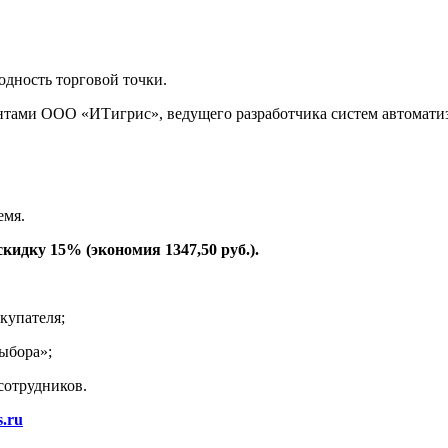
одность торговой точки.
ентами ООО «ИТигрис», ведущего разработчика систем автоматиз
емя.
скидку 15% (экономия 1347,50 руб.).
купателя;
выбора»;
сотрудников.
s
.
ru