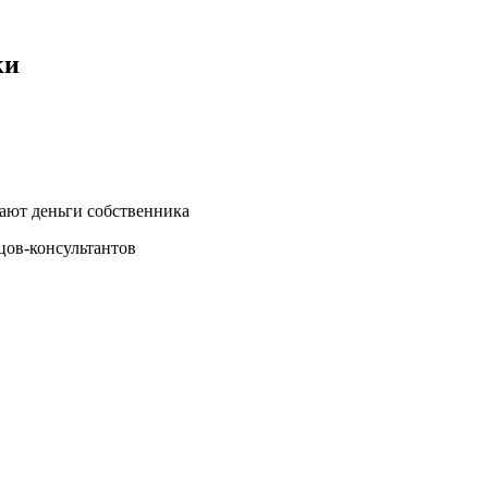
ки
кают деньги собственника
цов-консультантов