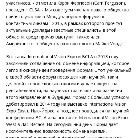
участников, - отметила Кэрри Фергюсон (Carri Ferguson),
президент CLSA. - Мы советуем членам нашего общества
принять участие в Международном форуме по
контактным линзам - 2015, в рамках которого прочтут
актуальные доклады известные специалисты в этой
области, среди прочих выступит также член
Американского общества контактологов Майкл Уорд».
Выставка International Vision Expo и BCLA в 2013 году
заключили соглашение об обмене информацией, которое
легло в основу идеи проведения форума. Этот уникальный
в своей области форум посвящен как научной, так и
деловой стороне контактологии и делает акцент на
рентабельности, на научных стратегиях и на развитии
этого направления в будущем. Форум с большим успехом
дебютировал в 2014 году на выставке International Vision
Expo East в Нью-Йорке, а позднее проводился на научной
конференции BCLA и на выставке International Vision Expo
West в Лас-Вегасе. На сегодняшний день форум дает
исключительную возможность обмена идеями,
клинической и деловой информацией, а также опытом.