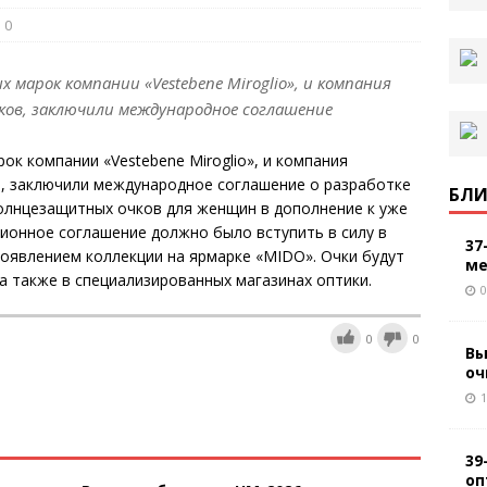
0
х марок компании «Vestebene Miroglio», и компания
чков, заключили международное соглашение
рок компании «Vestebene Miroglio», и компания
в, заключили международное соглашение о разработке
БЛИ
олнцезащитных очков для женщин в дополнение к уже
ионное соглашение должно было вступить в силу в
37
появлением коллекции на ярмарке «MIDO». Очки будут
ме
, а также в специализированных магазинах оптики.
0
0
0
Вы
оч
1
39
оп