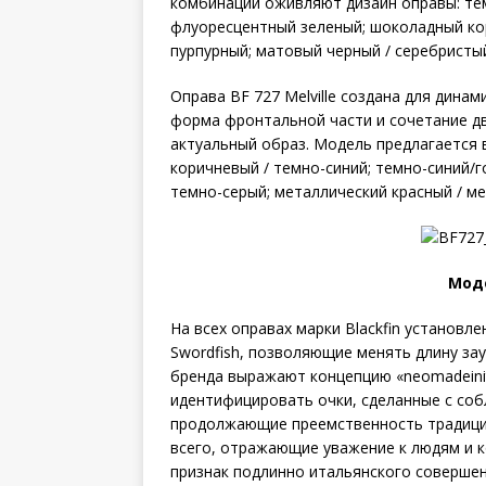
комбинации оживляют дизайн оправы: тем
флуоресцентный зеленый; шоколадный ко
пурпурный; матовый черный / серебристы
Оправа BF 727 Melville создана для дин
форма фронтальной части и сочетание дв
актуальный образ. Модель предлагается 
коричневый / темно-синий; темно-синий/г
темно-серый; металлический красный / м
Моде
На всех оправах марки Blackfin установ
Swordfish, позволяющие менять длину зау
бренда выражают концепцию «neomadeinit
идентифицировать очки, сделанные с со
продолжающие преемственность традиций
всего, отражающие уважение к людям и к
признак подлинно итальянского совершен