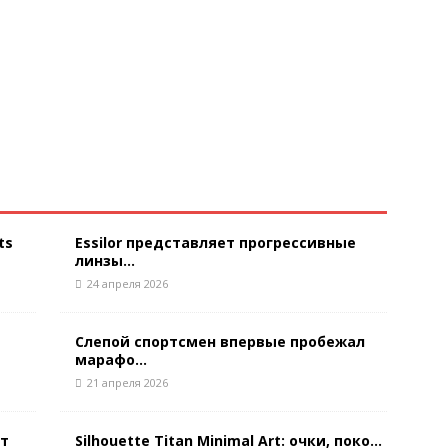
ts
Essilor представляет прогрессивные
линзы...
24 апреля 2026
Слепой спортсмен впервые пробежал
марафо...
21 апреля 2026
ют
Silhouette Titan Minimal Art: очки, поко...