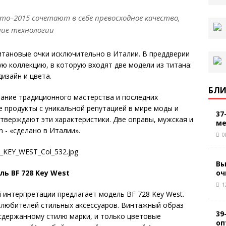
лето–2015 сочетают в себе превосходное качество,
ние технологии
титановые очки исключительно в Италии. В преддверии
ую коллекцию, в которую входят две модели из титана:
дизайн и цвета.
БЛИ
ание традиционного мастерства и последних
 продукты с уникальной репутацией в мире моды и
37
дтверждают эти характеристики. Две оправы, мужская и
ме
 - «сделано в Италии».
0
Вы
оч
ь BF 728 Key West
1
 интерпретации предлагает модель BF 728 Key West.
 любителей стильных аксессуаров. Винтажный образ
39
сдержанному стилю марки, и только цветовые
оп