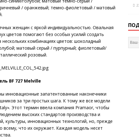
но-синий/голубой; матовый темно-серый /
2
ричневый / оранжевый; темно-фиолетовый / матовый
й.
ПОД
амичных женщин с яркой индивидуальностью. Овальная
ух цветов помогают без особых усилий создать
в нескольких комбинациях цветов: шоколадный
олубой; матовый серый / пурпурный; фиолетовый/
еталлический розовый.
ль BF 727 Melville
лены инновационные запатентованные наконечники
шников за три простых шага. К тому же все модели
aly». Этот термин ввела компания Pramaor, чтобы
блюдением высоких стандартов производства и
, культуры, инновационных технологий, но, прежде
о всему, что их окружает. Каждая модель несет
ства.