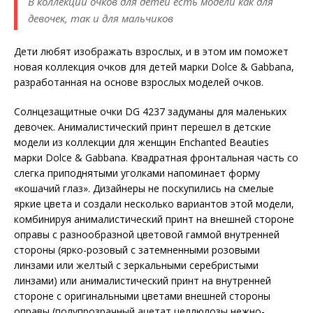
В коллекции очков для детей есть модели как для
девочек, так и для мальчиков
Дети любят изображать взрослых, и в этом им поможет
новая коллекция очков для детей марки Dolce & Gabbana,
разработанная на основе взрослых моделей очков.
Солнцезащитные очки DG 4237 задуманы для маленьких
девочек. Анималистический принт перешел в детские
модели из коллекции для женщин Enchanted Beauties
марки Dolce & Gabbana. Квадратная фронтальная часть со
слегка приподнятыми уголками напоминает форму
«кошачий глаз». Дизайнеры не поскупились на смелые
яркие цвета и создали несколько вариантов этой модели,
комбинируя анималистический принт на внешней стороне
оправы с разнообразной цветовой гаммой внутренней
стороны (ярко-розовый с затемненными розовыми
линзами или желтый с зеркальными серебристыми
линзами) или анималистический принт на внутренней
стороне с оригинальными цветами внешней стороны
оправы (полупрозрачный ацетат целлюлозы нежно-