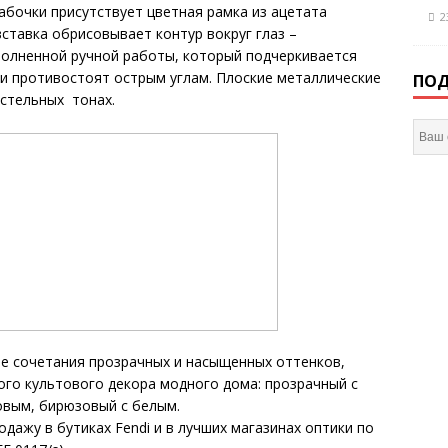
бочки присутствует цветная рамка из ацетата
2
ставка обрисовывает контур вокруг глаз –
полненной ручной работы, который подчеркивается
ии противостоят острым углам. Плоские металлические
ПОД
астельных тонах.
ые сочетания прозрачных и насыщенных оттенков,
ого культового декора модного дома: прозрачный с
овым, бирюзовый с белым.
дажу в бутиках Fendi и в лучших магазинах оптики по