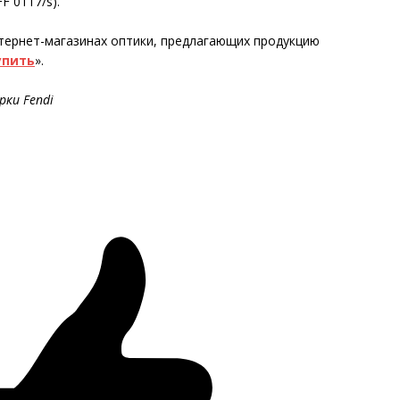
F 0117/s).
тернет-магазинах оптики, предлагающих продукцию
упить
».
рки Fendi