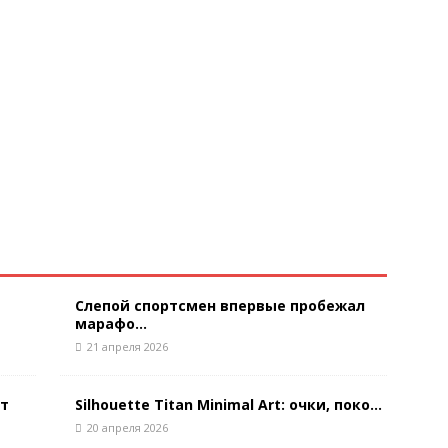
Слепой спортсмен впервые пробежал
марафо...
21 апреля 2026
ют
Silhouette Titan Minimal Art: очки, поко...
20 апреля 2026