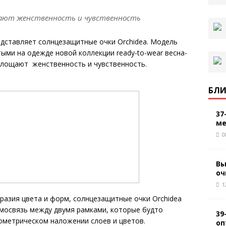
ают женственность и чувственность
редставляет солнцезащитные очки Orchidea. Модель
ыми на одежде новой коллекции ready-to-wear весна-
площают женственность и чувственность.
БЛИ
37
ме
0
Вы
оч
1
разия цвета и форм, солнцезащитные очки Orchidea
мосвязь между двумя рамками, которые будто
39
еометрическом наложении слоев и цветов.
оп