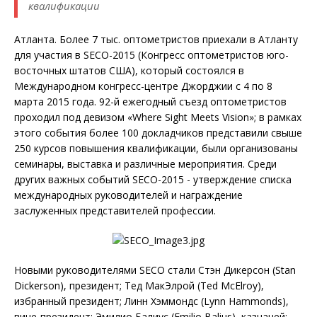
квалификации
Атланта. Более 7 тыс. оптометристов приехали в Атланту
для участия в SECO-2015 (Конгресс оптометристов юго-
восточных штатов США), который состоялся в
Международном конгресс-центре Джорджии с 4 по 8
марта 2015 года. 92-й ежегодный съезд оптометристов
проходил под девизом «Where Sight Meets Vision»; в рамках
этого события более 100 докладчиков представили свыше
250 курсов повышения квалификации, были организованы
семинары, выставка и различные мероприятия. Среди
других важных событий SECO-2015 - утверждение списка
международных руководителей и награждение
заслуженных представителей профессии.
Новыми руководителями SECO стали Стэн Дикерсон (Stan
Dickerson), президент; Тед МакЭлрой (Ted McElroy),
избранный президент; Линн Хэммондс (Lynn Hammonds),
вице-президент; Эмилио Балиус (Emilio Balius), казначей;