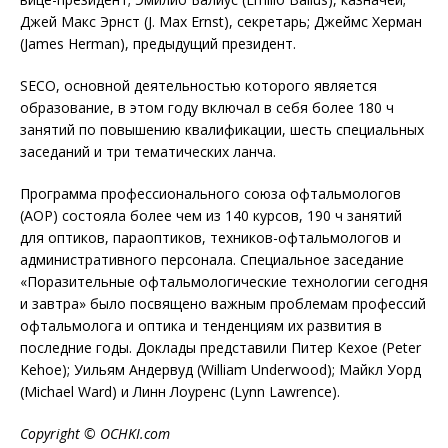
Джей Макс Эрнст (J. Max Ernst), секретарь; Джеймс Херман
(James Herman), предыдущий президент.
SECO, основной деятельностью которого является
образование, в этом году включал в себя более 180 ч
занятий по повышению квалификации, шесть специальных
заседаний и три тематических ланча.
Программа профессионального союза офтальмологов
(AOP) состояла более чем из 140 курсов, 190 ч занятий
для оптиков, параоптиков, техников-офтальмологов и
административного персонала. Специальное заседание
«Поразительные офтальмологические технологии сегодня
и завтра» было посвящено важным проблемам профессий
офтальмолога и оптика и тенденциям их развития в
последние годы. Доклады представили Питер Кехое (Peter
Kehoe); Уильям Андервуд (William Underwood); Майкл Уорд
(Michael Ward) и Линн Лоуренс (Lynn Lawrence).
Copyright
©
OCHKI
.
com