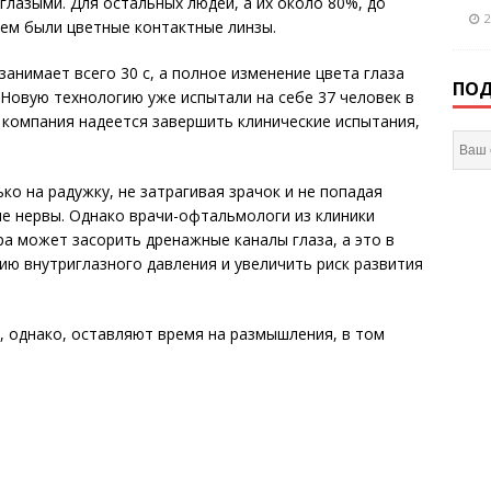
глазыми. Для остальных людей, а их около 80%, до
2
ем были цветные контактные линзы.
занимает всего 30 с, а полное изменение цвета глаза
ПОД
 Новую технологию уже испытали на себе 37 человек в
 компания надеется завершить клинические испытания,
ко на радужку, не затрагивая зрачок и не попадая
ые нервы. Однако врачи-офтальмологи из клиники
ура может засорить дренажные каналы глаза, а это в
ю внутриглазного давления и увеличить риск развития
 однако, оставляют время на размышления, в том