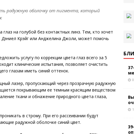
ть радужную оболочку от пигмента, который
к
глаз на голубой без контактных линз. Тем, кто хочет
ак Дэниел Крэйг или Анджелина Джоли, может помочь
БЛИ
ложить услугу по коррекции цвета глаз всего за 5
роходит клинические испытания, позволяет очистить
37
его глазам иметь синий оттенок.
ме
0
щный лазер, пропускающий через прозрачную радужную
глощается покрывающим ее темным красящим веществом
аление ткани и обнажение природного цвета глаза,
Вы
оч
1
 проникать в строму. При его рассеивании будут
дающие радужной оболочке синий цвет.
39
оп