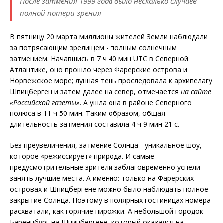
После затмения 1999 года было несколько случаев
полной потери зрения
В пятницу 20 марта миллионы жителей Земли наблюдали
за потрясающим зрелищем - полным солнечным
затмением. Начавшись в 7 ч 40 мин UTC в Северной
Атлантике, оно прошло через Фарерские острова и
Норвежское море; лунная тень проследовала к архипелагу
Шпицберген и затем далее на север, отмечается
на сайте
«Российской газеты»
. А ушла она в районе Северного
полюса в 11 ч 50 мин. Таким образом, общая
длительность затмения составила 4 ч 9 мин 21 с.
Без преувеличения, затмение Солнца - уникальное шоу,
которое «режиссирует» природа. И самые
предусмотрительные зрители заблаговременно успели
занять лучшие места. А именно: только на Фарерских
островах и Шпицбергене можно было наблюдать полное
закрытие Солнца. Поэтому в полярных гостиницах номера
расхватали, как горячие пирожки. А небольшой городок
Баренцбург на Шпицбергене, который оказался на