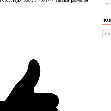
 способствуют росту отложений, вызывая размытое
2
ПОД