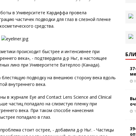
 работы в Университете Кардиффа провела
грацию частичек подводки для глаз в слезной пленке
косметического средства.
сметики происходит быстрее и интенсивнее при
БЛИ
реннего века», - подтвердила д-р Ньг, в настоящее
тных линз при Университете Ватерлоо (Канада).
37
ме
а блестящую подводку на внешнюю сторону века вдоль
0
той внутреннего века.
в журнале Eye and Contact Lens Science and Clinical
Вы
льше частиц попадало на слизистую пленку при
оч
треннего века. При таком способе нанесения
1
ыстрее попадало в глаз.
39
проблема стоит острее, - добавила д-р Ньг. - Частицы
оп