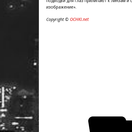
подводки для глаз прилипают к линзам и
изображение».
Copyright ©
OCHKI.net