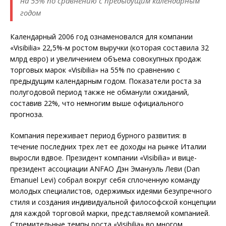
на 55% по сравнению с предыдущим календарным
годом
Календарный 2006 год ознаменовался для компании
«Visibilia» 22,5%-м ростом выручки (которая составила 32
млрд евро) и увеличением объема совокупных продаж
торговых марок «Visibilia» на 55% по сравнению с
предыдущим календарным годом. Показатели роста за
полугодовой период также не обманули ожиданий,
составив 22%, что немногим выше официального
прогноза.
Компания переживает период бурного развития: в
течение последних трех лет ее доходы на рынке Италии
выросли вдвое. Президент компании «Visibilia» и вице-
президент ассоциации ANFAO Дэн Эмануэль Леви (Dan
Emanuel Levi) собрал вокруг себя сплоченную команду
молодых специалистов, одержимых идеями безупречного
стиля и создания индивидуальной философской концепции
для каждой торговой марки, представляемой компанией.
Стремительные темпы роста «Visibilia» во многом