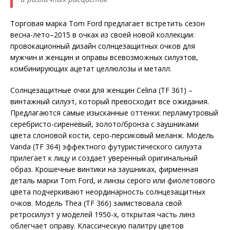
Торговая марка Tom Ford предлагает встретить сезон
весна-лето–2015 в очках из своей новой коллекции:
провокационный дизайн солнцезащитных очков для
мужчин и женщин и оправы всевозможных силуэтов,
комбинирующих ацетат целлюлозы и металл.
Солнцезащитные очки для женщин Celina (TF 361) –
винтажный силуэт, который превосходит все ожидания.
Предлагаются самые изысканные оттенки: перламутровый
серебристо-сиреневый, золото/бронза с заушниками
цвета слоновой кости, серо-персиковый меланж. Модель
Vanda (TF 364) эффектного футуристического силуэта
прилегает к лицу и создает уверенный оригинальный
образ. Крошечные винтики на заушниках, фирменная
деталь марки Tom Ford, и линзы серого или фиолетового
цвета подчеркивают неординарность солнцезащитных
очков. Модель Thea (TF 366) заимствовала свой
ретросилуэт у моделей 1950-х, открытая часть линз
облегчает оправу. Классическую палитру цветов