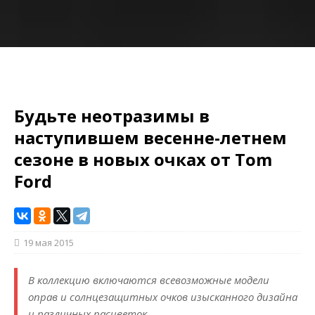
Будьте неотразимы в
наступившем весенне-летнем
сезоне в новых очках от Tom
Ford
19 мая 2015
В коллекцию включаются всевозможные модели
оправ и солнцезащитных очков изысканного дизайна
и различных расцветок