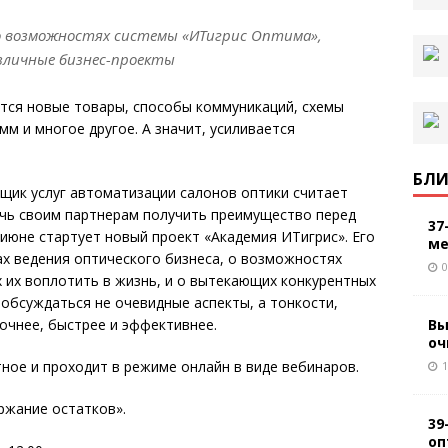
 о возможностях системы «ИТигрис Оптима»,
зличные бизнес-проекты
ются новые товары, способы коммуникаций, схемы
м и многое другое. А значит, усиливается
БЛИ
щик услуг автоматизации салонов оптики считает
чь своим партнерам получить преимущество перед
37
в июне стартует новый проект «Академия ИТигрис». Его
ме
ах ведения оптического бизнеса, о возможностях
0
 их воплотить в жизнь, и о вытекающих конкурентных
 обсуждаться не очевидные аспекты, а тонкости,
Вы
очнее, быстрее и эффективнее.
оч
тное и проходит в режиме онлайн в виде вебинаров.
1
ержание остатков».
39
оп