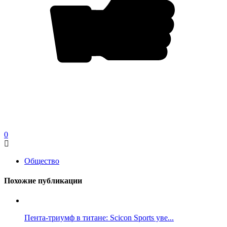
0
Общество
Похожие публикации
Пента-триумф в титане: Scicon Sports уве...