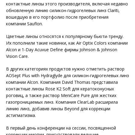
контактные линзы этого производителя, включая недавно
обновленную линию силикон-гидрогелевых линз Clariti,
вошедшую в его портфолио после приобретения
компании Sauflon.
Цветные линзы относятся к популярному бьюти-тренду.
Их пополнили такие новинки, как Air Optix Colors компании
Alcon и 1-Day Acuvue Define фирмы Johnson & Johnson
Vision Care.
В других категориях продуктов нужно отметить раствор
AOSept Plus with Hydraglyde для силикон-гидрогелевых линз
компании Alcon. Компания David Thomas представила
контактные линзы Rose K2 Soft для кератоконусных
роговиц, а также раствор MeniCare Pure для жестких
газопроницаемых линз. Компания ClearLab расширила
линию линз, добавив линзы Beyond для коррекции
астигматизма.
В первый день конференции на сессии, посвященной
коррекции миопии, присутствовали ведущие