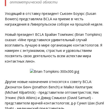
оптометрической области
Уходящий в отставку президент Сьюзен Боуэрс (Susan
Bowers) представляла BCLA на приеме в честь
награждения в Ливерпульском соборе на прошлой неделе.
Новый президент BCLA Брайан Томпкинс (Brian Tompkins)
сказал: «Мне представился удивительный случай
возглавить лучшую в мире организацию контактологов. Я
намерен с энтузиазмом, страстью и удовольствием
посвятить свою деятельность всем аспектам мира
контактных линз».
Другие новые назначения относятся к совету BCLA:
Джонатон Бенч (Jonathon Bench) и Майкл Килпатрик
(Michael Kilpartrick) - представители оптометристов; Ник
Эткинс (Nick Atkins) и Дэвид Сэмьюэл (David Samuel) -
представители врачей-контактологов; д-р Сунил Шах (Sunil
Shah) - медицинский представитель.