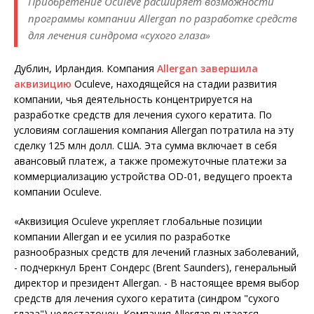
Приобретение Oculeve расширяет возможности
программы компании Allergan по разработке средств
для лечения синдрома «сухого глаза»
Дублин, Ирландия. Компания
Allergan завершила
аквизицию
Oculeve, находящейся на стадии развития
компании, чья деятельность концентрируется на
разработке средств для лечения сухого кератита. По
условиям соглашения компания Allergan потратила на эту
сделку 125 млн долл. США. Эта сумма включает в себя
авансовый платеж, а также промежуточные платежи за
коммерциализацию устройства OD-01, ведущего проекта
компании Oculeve.
«Аквизиция Oculeve укрепляет глобальные позиции
компании Allergan и ее усилия по разработке
разнообразных средств для лечений глазных заболеваний,
- подчеркнул Брент Сондерс (Brent Saunders), генеральный
директор и президент Allergan. - В настоящее время выбор
средств для лечения сухого кератита (синдром "сухого
глаза") недостаточен. Компания Allergan пытается