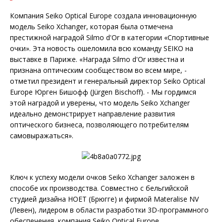
Компания Seiko Optical Europe создала инновационную
модель Seiko Xchanger, которая была отмечена
престижной наградой Silmo d'Or в категории «Спортивные
очки». Эта новость ошеломила всю команду SEIKO на
выставке в Париже. «Награда Silmo d'Or известна и
признана оптическим сообществом во всем мире, -
отметил президент и генеральный директор Seiko Optical
Europe Юрген Бишофф (Jürgen Bischoff). - Мы гордимся
этой наградой и уверены, что модель Seiko Xchanger
идеально демонстрирует направление развития
оптического бизнеса, позволяющего потребителям
самовыражаться».
Ключ к успеху модели очков Seiko Xchanger заложен в
способе их производства. Совместно с бельгийской
студией дизайна HOET (Брюгге) и фирмой Materalise NV
(Левен), лидером в области разработки 3D-программного
обеспечения, компания Seiko Optical Europe