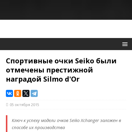
Спортивные очки Seiko были
отмечены престижной
наградой Silmo d'Or
05 октября 2015
Ключ к успеху модели очков Seiko Xchanger заложен в
способе их производства