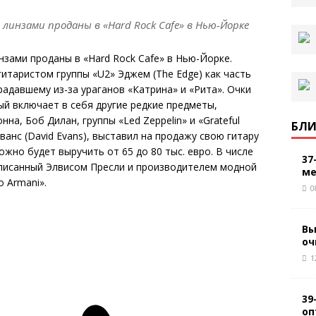
 линзами проданы в «Hard Rock Cafе» в Нью-Йорке
нзами проданы в «Hard Rock Cafе» в Нью-Йорке.
итаристом группы «U2» Эджем (The Edge) как часть
адавшему из-за ураганов «Катрина» и «Рита». Очки
ый включает в себя другие редкие предметы,
а, Боб Дилан, группы «Led Zeppelin» и «Grateful
БЛИ
ванс (David Evans), выставил на продажу свою гитару
можно будет выручить от 65 до 80 тыс. евро. В числе
37
одписанный Элвисом Пресли и производителем модной
ме
 Armani».
0
Вы
оч
1
39
оп