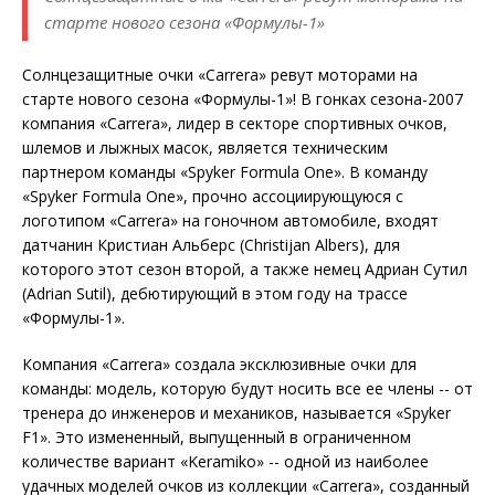
старте нового сезона «Формулы-1»
Солнцезащитные очки «Carrera» ревут моторами на
старте нового сезона «Формулы-1»! В гонках сезона-2007
компания «Carrera», лидер в секторе спортивных очков,
шлемов и лыжных масок, является техническим
партнером команды «Spyker Formula One». В команду
«Spyker Formula One», прочно ассоциирующуюся с
логотипом «Carrera» на гоночном автомобиле, входят
датчанин Кристиан Альберс (Christijan Albers), для
которого этот сезон второй, а также немец Адриан Сутил
(Adrian Sutil), дебютирующий в этом году на трассе
«Формулы-1».
Компания «Carrera» создала эксклюзивные очки для
команды: модель, которую будут носить все ее члены -- от
тренера до инженеров и механиков, называется «Spyker
F1». Это измененный, выпущенный в ограниченном
количестве вариант «Keramiko» -- одной из наиболее
удачных моделей очков из коллекции «Carrera», созданный