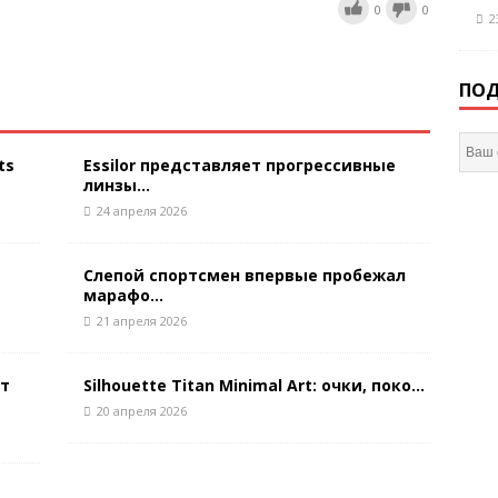
0
0
2
ПОД
ts
Essilor представляет прогрессивные
линзы...
24 апреля 2026
Слепой спортсмен впервые пробежал
марафо...
21 апреля 2026
ют
Silhouette Titan Minimal Art: очки, поко...
20 апреля 2026