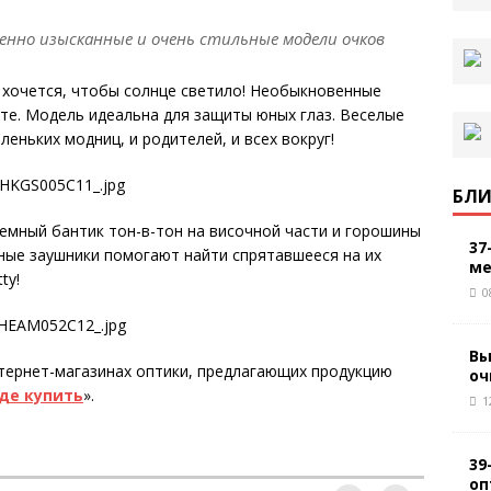
жденно изысканные и очень стильные модели очков
y хочется, чтобы солнце светило! Необыкновенные
те. Модель идеальна для защиты юных глаз. Веселые
еньких модниц, и родителей, и всех вокруг!
БЛИ
емный бантик тон-в-тон на височной части и горошины
37
ные заушники помогают найти спрятавшееся на их
ме
ty!
0
Вы
тернет-магазинах оптики, предлагающих продукцию
оч
де купить
».
1
39
оп