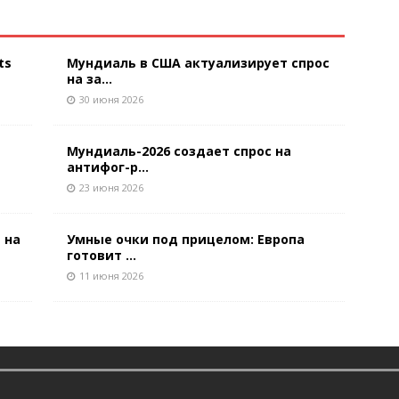
ts
Мундиаль в США актуализирует спрос
на за...
30 июня 2026
Мундиаль-2026 создает спрос на
антифог-р...
23 июня 2026
 на
Умные очки под прицелом: Европа
готовит ...
11 июня 2026