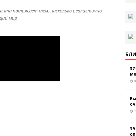
анта потрясает тем, насколько реалистично
щий мир
БЛИ
37
ме
0
Вы
оч
1
39
оп