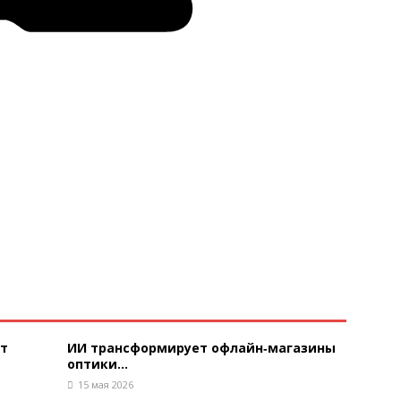
ют
ИИ трансформирует офлайн‑магазины
оптики...
15 мая 2026