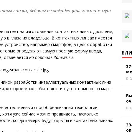
ктных линзах, дебаты о конфиденциальности могут
 патент на изготовление контактных линз с дисплеем,
ю в глаза их владельца. В контактных линзах имеется
ее устройство, например смартфон, в целях обработки
 которые определяют самую простую форму ввода,
БЛИ
е, отмечается
на портале 3dnews.ru
.
37
ме
0
ичиной разработки интеллектуальных контактных линз
ия, которое может быть достигнуто с помощью смарт-
Вы
оч
ее естественный способ реализации технологии
1
, хотя уже сейчас можно предвидеть, насколько
ости, когда камеры будут скрыты в контактных линзах.
39
оп