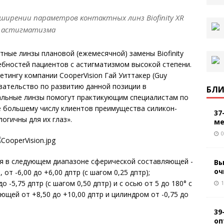
сширении параметров контактных линз Biofinity XR
ии астигматизма
тные линзы плановой (ежемесячной) замены Biofinity
ребностей пациентов с астигматизмом высокой степени.
тингу компании CooperVision Гай Уиттакер (Guy
язательство по развитию данной позиции в
БЛИ
кальные линзы помогут практикующим специалистам по
е большему числу клиентов преимущества силикон-
37
огичны для их глаз».
ме
0
ются в следующем диапазоне сферической составляющей -
Вы
оч
, от -6,00 до +6,00 дптр (с шагом 0,25 дптр);
 -5,75 дптр (с шагом 0,50 дптр) и с осью от 5 до 180° с
1
ющей от +8,50 до +10,00 дптр и цилиндром от -0,75 до
39
оп