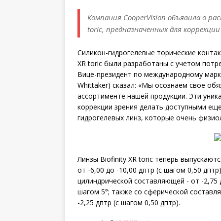
Компания CooperVision объявила о ра
toric, предназначенных для коррекц
Силикон-гидрогелевые торические контак
XR toric были разработаны с учетом пот
Вице-президент по международному марке
Whittaker) сказал: «Мы осознаем свое об
ассортименте нашей продукции. Эти уни
коррекции зрения делать доступными ещ
гидрогелевых линз, которые очень физиол
Линзы Biofinity XR toric теперь выпуска
от -6,00 до -10,00 дптр (с шагом 0,50 дптр)
цилиндрической составляющей - от -2,75 до
шагом 5°; также со сферической составля
-2,25 дптр (с шагом 0,50 дптр).