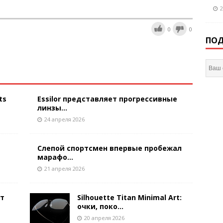
2
0
0
ПОД
ts
Essilor представляет прогрессивные
линзы...
24 апреля 2026
Слепой спортсмен впервые пробежал
марафо...
21 апреля 2026
ют
Silhouette Titan Minimal Art:
очки, поко...
20 апреля 2026