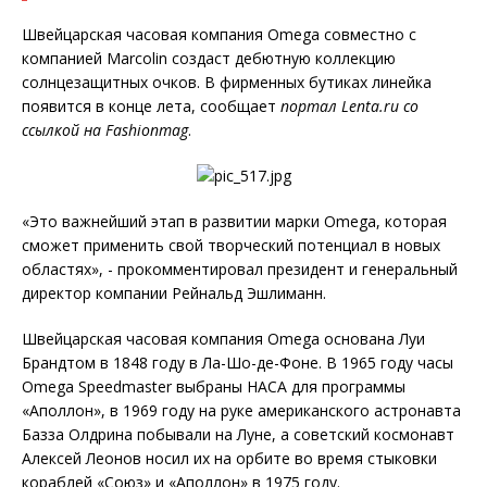
Швейцарская часовая компания Omega совместно с
компанией Marcolin создаст дебютную коллекцию
солнцезащитных очков. В фирменных бутиках линейка
появится в конце лета, сообщает
портал
L
enta.ru со
ссылкой на Fashionmag
.
«Это важнейший этап в развитии марки Omega, которая
сможет применить свой творческий потенциал в новых
областях», - прокомментировал президент и генеральный
директор компании Рейнальд Эшлиманн.
Швейцарская часовая компания Omega основана Луи
Брандтом в 1848 году в Ла-Шо-де-Фоне. В 1965 году часы
Omega Speedmaster выбраны НАСА для программы
«Аполлон», в 1969 году на руке американского астронавта
Базза Олдрина побывали на Луне, а советский космонавт
Алексей Леонов носил их на орбите во время стыковки
кораблей «Союз» и «Аполлон» в 1975 году.