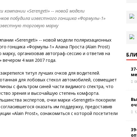
компании «Serengeti» -- новой модели
ков побудила известного гонщика «Формулы-1»
известную торговую марку
пании «Serengeti» -- новой модели поляризационных
го гонщика «Формулы-1» Алана Проста (Alain Prost)
 марку, организовав автограф-сессию и ответив на
БЛИ
 вечером 4 мая 2007 года.
37
 закрепился титул лучших очков для водителей.
ме
ботанная для лобовых стекол автомобилей, совмещает
0
инзы с фильтром синей части видимого спектра, что
ество зрения и высочайшую степень комфорта.
Вы
шинства экспертов, очки марки «Serengeti» покорили
оч
согласившегося оказать им поддержку, предоставив
1
кции «Alain Prost», ознакомиться с которой посетители
39
оп