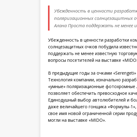
Убежденность в ценности разработки 
поляризационных солнцезащитных оч
Алана Проста поддержать не менее 
Убежденность в ценности разработки ком
солнцезащитных очков побудила известно
поддержать не менее известную торговую
вопросы посетителей на выставке «MIDO»
В предыдущие годы за очками «Serengeti»
Технология компании, изначально разра
«умные» поляризационные фотохромные л
позволяет обеспечить превосходное кач
Единодушный выбор автолюбителей и боль
даже величайшего гонщика «Формулы-1», 
свое имя новой ограниченной серии проду
могли на выставке «MIDO».