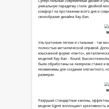
Суперстильный современный дизайн и ул
уникальную парадигму стиля: двойной мос
комфорт на протяжении всего дня и совр
своеобразие дизайна Ray-Ban.
М
Ультратонкие легкие и стильные - так м
полностью металлической оправой. Допо
изысканной форме «панто», металлическа
моделей Ray-Ban - Round. Высокотехнол
были обработаны на лазерном станке и в
незаменимы для создания элегантного, но
размерах.
М
Разрушая стандартные каноны, эффектны
модели Signet воплощают креативность и