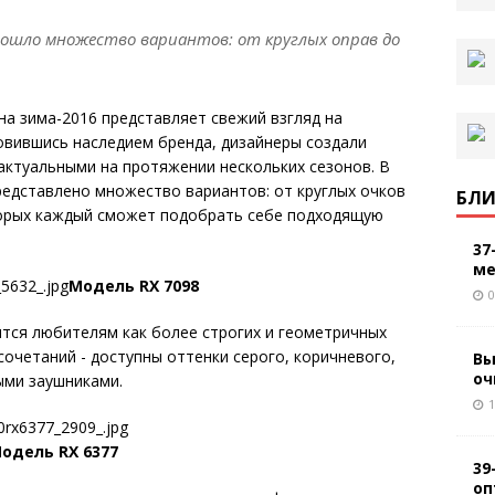
 вошло множество вариантов: от круглых оправ до
на зима-2016
представляет свежий взгляд на
овившись наследием бренда, дизайнеры создали
актуальными на протяжении нескольких сезонов. В
редставлено множество вариантов: от круглых очков
БЛИ
торых каждый сможет подобрать себе подходящую
37
ме
Модель RX 7098
0
тся любителям как более строгих и геометричных
очетаний - доступны оттенки серого, коричневого,
Вы
оч
ыми заушниками.
1
одель RX 6377
39
оп