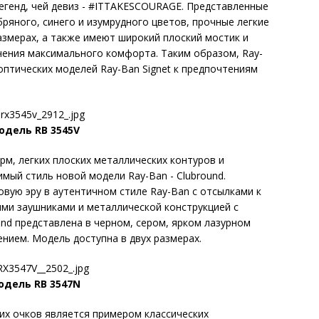
егенд, чей девиз - #ITTAKESCOURAGE. Представленные
ряного, синего и изумрудного цветов, прочные легкие
азмерах, а также имеют широкий плоский мостик и
чения максимального комфорта. Таким образом, Ray-
оптических моделей Ray-Ban Signet к предпочтениям
одель RB 3545V
м, легких плоских металлических контуров и
мый стиль новой модели Ray-Ban - Clubround.
овую эру в аутентичном стиле Ray-Ban с отсылками к
ими заушниками и металлической конструкцией с
nd представлена в черном, сером, ярком лазурном
нием. Модель доступна в двух размерах.
одель RB 3547N
их очков является примером классических