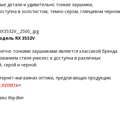
ные детали и удивительно тонкие заушники,
оступна в золотистом, темно-сером, глянцевом черном
одель
RX 3532V
оятно тонкими заушниками является классикой бренда.
ванием стиля унисекс и доступна в различных
, серой и черной.
тернет-магазинах оптики, предлагающих продукцию
 купить
».
арки
Ray
-
Ban