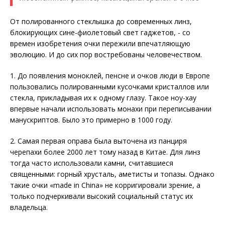
От полированного стеклышка до современных линз,
блокирующих сине-фиолетовый свет гаджетов, - со
времен изобретения очки пережили впечатляющую
эволюцию. И до сих пор востребованы человечеством.
1. До появления моноклей, пенсне и очков люди в Европе
пользовались полированными кусочками кристаллов или
стекла, прикладывая их к одному глазу. Такое ноу-хау
впервые начали использовать монахи при переписывании
манускриптов. Было это примерно в 1000 году.
2. Самая первая оправа была выточена из панциря
черепахи более 2000 лет тому назад в Китае. Для линз
тогда часто использовали камни, считавшиеся
священными: горный хрусталь, аметисты и топазы. Однако
такие очки «made in China» не корригировали зрение, а
только подчеркивали высокий социальный статус их
владельца.