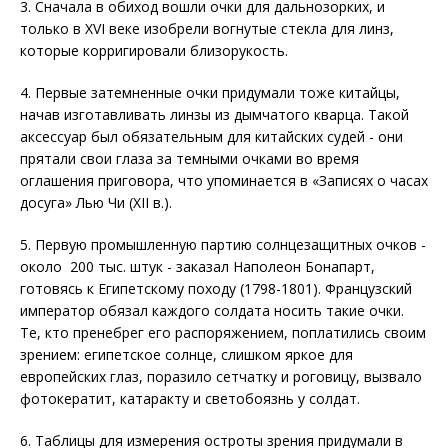
3. Сначала в обиход вошли очки для дальнозорких, и
только в XVI веке изобрели вогнутые стекла для линз,
которые корригировали близорукость.
4. Первые затемненные очки придумали тоже китайцы,
начав изготавливать линзы из дымчатого кварца. Такой
аксессуар был обязательным для китайских судей - они
прятали свои глаза за темными очками во время
оглашения приговора, что упоминается в «Записях о часах
досуга» Лью Чи (XII в.).
5. Первую промышленную партию солнцезащитных очков -
около 200 тыс. штук - заказал Наполеон Бонапарт,
готовясь к Египетскому походу (1798-1801). Французский
император обязал каждого солдата носить такие очки.
Те, кто пренебрег его распоряжением, поплатились своим
зрением: египетское солнце, слишком яркое для
европейских глаз, поразило сетчатку и роговицу, вызвало
фотокератит, катаракту и светобоязнь у солдат.
6. Таблицы для измерения остроты зрения придумали в