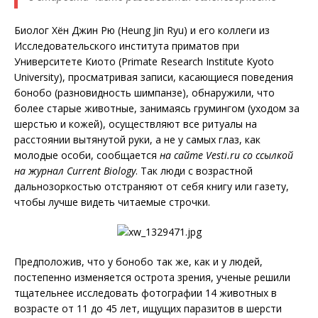
Биолог Хён Джин Рю (Heung Jin Ryu) и его коллеги из
Исследовательского института приматов при
Университете Киото (Primate Research Institute Kyoto
University), просматривая записи, касающиеся поведения
бонобо (разновидность шимпанзе), обнаружили, что
более старые животные, занимаясь грумингом (уходом за
шерстью и кожей), осуществляют все ритуалы на
расстоянии вытянутой руки, а не у самых глаз, как
молодые особи, сообщается
на сайте
Vesti
.
ru
со ссылкой
на журнал Current Biology
. Так люди с возрастной
дальнозоркостью отстраняют от себя книгу или газету,
чтобы лучше видеть читаемые строчки.
Предположив, что у бонобо так же, как и у людей,
постепенно изменяется острота зрения, ученые решили
тщательнее исследовать фотографии 14 животных в
возрасте от 11 до 45 лет, ищущих паразитов в шерсти