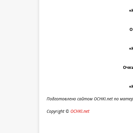
«
O
«
Очк
«
Подготовлено сайтом OCHKI.net по матер
Copyright ©
OCHKI.net