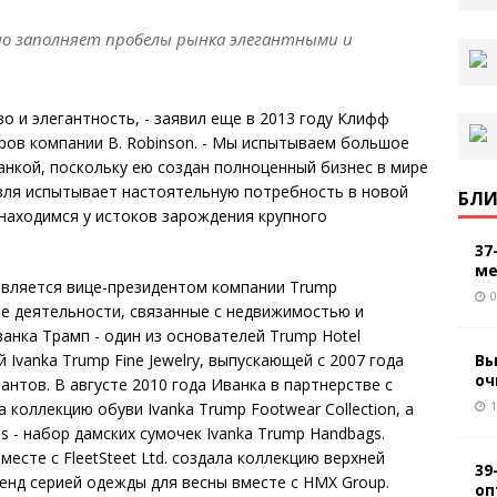
но заполняет пробелы рынка элегантными и
о и элегантность, - заявил еще в 2013 году Клифф
торов компании B. Robinson. - Мы испытываем большое
анкой, поскольку ею создан полноценный бизнес в мире
овля испытывает настоятельную потребность в новой
БЛИ
 находимся у истоков зарождения крупного
37
ме
вляется вице-президентом компании Trump
0
 ее деятельности, связанные с недвижимостью и
анка Трамп - один из основателей Trump Hotel
Вы
й Ivanka Trump Fine Jewelry, выпускающей с 2007 года
оч
нтов. В августе 2010 года Иванка в партнерстве с
1
 коллекцию обуви Ivanka Trump Footwear Collection, а
s - набор дамских сумочек Ivanka Trump Handbags.
месте с FleetSteet Ltd. создала коллекцию верхней
39
нд серией одежды для весны вместе с HMX Group.
оп