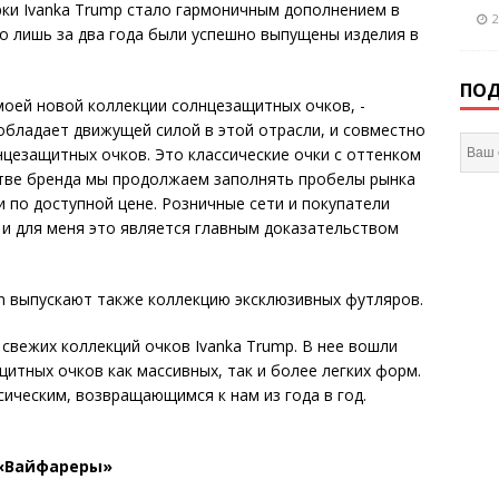
ки Ivanka Trump стало гармоничным дополнением в
2
го лишь за два года были успешно выпущены изделия в
ПОД
моей новой коллекции солнцезащитных очков, -
 обладает движущей силой в этой отрасли, и совместно
цезащитных очков. Это классические очки с оттенком
стве бренда мы продолжаем заполнять пробелы рынка
 по доступной цене. Розничные сети и покупатели
и для меня это является главным доказательством
n выпускают также коллекцию эксклюзивных футляров.
свежих коллекций очков Ivanka Trump. В нее вошли
итных очков как массивных, так и более легких форм.
сическим, возвращающимся к нам из года в год.
«Вайфареры»