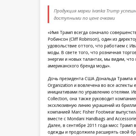
Продукция марки Ivanka Trump успеш
доступными по цене очками
«Имя Трамп всегда означало совершенств
Робинсон (Cliff Robinson), один из дирек
удовольствие оттого, что работаем с Ив
моды. В свете того, что розничная торг
энергии и новых талантах, мы видим, что
американского бренда моды».
Дочь президента США Дональда Трампа я
Organization и вовлечена во все аспекты
инициативами по управлению отелями. Ив
Collection, она также руководит компание
эксклюзивную линию украшений из бриллиа
компанией Marc Fisher Footwear выпустила
вместе с Mondani Handbags and Accessorie
Далее, в сентябре 2011 года мисс Трамп в
одежды и продолжила расширять свой бре