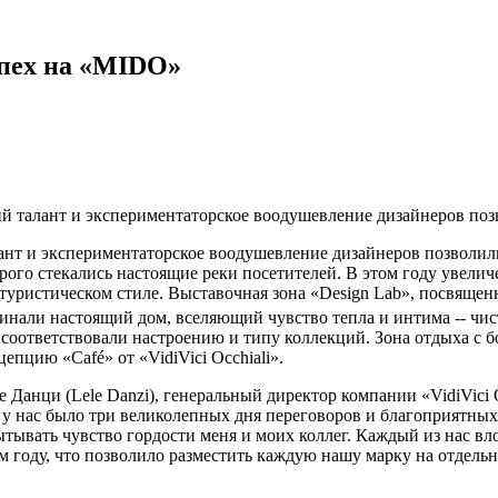
успех на «MIDO»
й талант и экспериментаторское воодушевление дизайнеров позв
нт и экспериментаторское воодушевление дизайнеров позволили 
ого стекались настоящие реки посетителей. В этом году увелич
уристическом стиле. Выставочная зона «Design Lab», посвящен
нали настоящий дом, вселяющий чувство тепла и интима -- чис
соответствовали настроению и типу коллекций. Зона отдыха с
пцию «Café» от «VidiVici Occhiali».
 Данци (Lele Danzi), генеральный директор компании «VidiVici O
, у нас было три великолепных дня переговоров и благоприятны
пытывать чувство гордости меня и моих коллег. Каждый из нас 
м году, что позволило разместить каждую нашу марку на отдельн