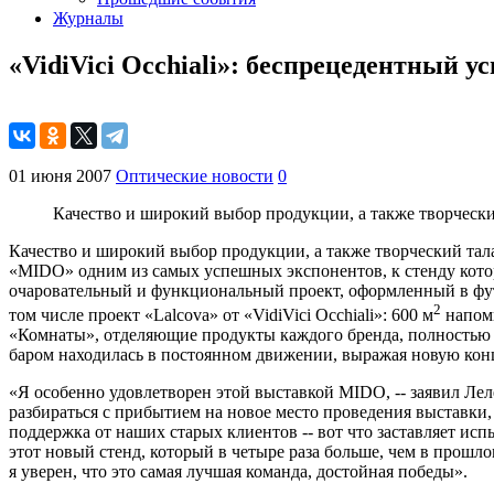
Журналы
«VidiVici Occhiali»: беспрецедентный 
01 июня 2007
Оптические новости
0
Качество и широкий выбор продукции, а также творчески
Качество и широкий выбор продукции, а также творческий тала
«MIDO» одним из самых успешных экспонентов, к стенду котор
очаровательный и функциональный проект, оформленный в фут
2
том числе проект «Lalcova» от «VidiVici Occhiali»: 600 м
напоми
«Комнаты», отделяющие продукты каждого бренда, полностью 
баром находилась в постоянном движении, выражая новую конце
«Я особенно удовлетворен этой выставкой MIDO, -- заявил Леле
разбираться с прибытием на новое место проведения выставки
поддержка от наших старых клиентов -- вот что заставляет ис
этот новый стенд, который в четыре раза больше, чем в прошло
я уверен, что это самая лучшая команда, достойная победы».