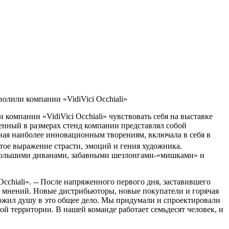
олили компании «VidiVici Occhiali»
компании «VidiVici Occhiali» чувствовать себя на выставке
енный в размерах стенд компании представлял собой
ная наиболее инновационным творениям, включала в себя в
тое выражение страсти, эмоций и гения художника.
 большими диванами, забавными шезлонгами-«мишками» и
cchiali». -- После напряженного первого дня, заставившего
х мнений. Новые дистрибьюторы, новые покупатели и горячая
вложил душу в это общее дело. Мы придумали и спроектировали
ой территории. В нашей команде работает семьдесят человек, и