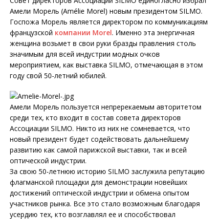
Совет директоров Ассоциации SILMO единогласно избрал
Амели Морель (Amélie Morel) новым президентом SILMO.
Госпожа Морель является директором по коммуникациям
французской
компании Morel
. Именно эта энергичная
женщина возьмет в свои руки бразды правления столь
значимым для всей индустрии модных очков
мероприятием, как выставка SILMO, отмечающая в этом
году свой 50-летний юбилей.
Амели Морель пользуется непререкаемым авторитетом
среди тех, кто входит в состав совета директоров
Ассоциации SILMO. Никто из них не сомневается, что
новый президент будет содействовать дальнейшему
развитию как самой парижской выставки, так и всей
оптической индустрии.
За свою 50-летнюю историю SILMO заслужила репутацию
флагманской площадки для демонстрации новейших
достижений оптической индустрии и обмена опытом
участников рынка. Все это стало возможным благодаря
усердию тех, кто возглавлял ее и способствовал