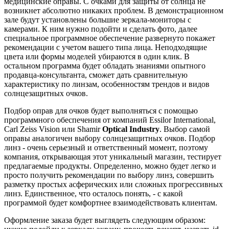
медицинские оправы. С очками для защиты от солнца не
возникнет абсолютно никаких проблем. В демонстрационном
зале будут установлены большие зеркала-мониторы с
камерами. К ним нужно подойти и сделать фото, далее
специальное программное обеспечение развернуто покажет
рекомендации с учетом вашего типа лица. Неподходящие
цвета или формы моделей убираются в один клик. В
остальном программа будет обладать знаниями опытного
продавца-консультанта, сможет дать сравнительную
характеристику по линзам, особенностям трендов и видов
солнцезащитных очков.
Подбор оправ для очков будет выполняться с помощью
программного обеспечения от компаний Essilor International,
Carl Zeiss Vision или Shamir
Optical Industry
. Выбор самой
оправы аналогичен выбору солнцезащитных очков. Подбор
линз - очень серьезный и ответственный момент, поэтому
компания, открывающая этот уникальный магазин, тестирует
предлагаемые продукты. Определенно, можно будет легко и
просто получить рекомендации по выбору линз, совершить
разметку простых асферических или сложных прогрессивных
линз. Единственное, что осталось понять, - с какой
программой будет комфортнее взаимодействовать клиентам.
Оформление заказа будет выглядеть следующим образом: