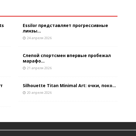
ts
Essilor представляет прогрессивные
линзы...
24 апреля 2026
Слепой спортсмен впервые пробежал
марафо...
21 апреля 2026
ют
Silhouette Titan Minimal Art: очки, поко...
20 апреля 2026