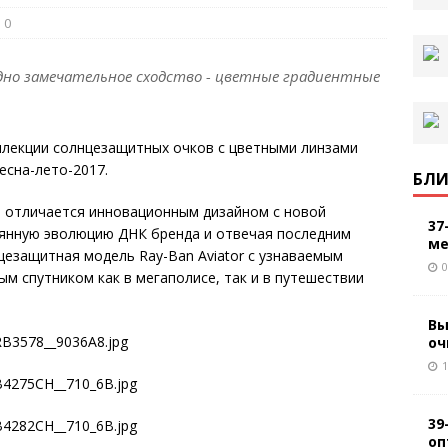
0
 одно замечательное сходство - цветные градиентные
лекции солнцезащитных очков с цветными линзами
есна-лето-2017.
БЛИ
n отличается инновационным дизайном с новой
37
оянную эволюцию ДНК бренда и отвечая последним
ме
цезащитная модель Ray-Ban Aviator с узнаваемым
0
м спутником как в мегаполисе, так и в путешествии
Вы
оч
1
39
оп