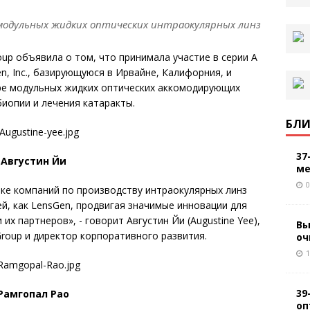
модульных жидких оптических интраокулярных линз
roup объявила о том, что принимала участие в серии А
, Inc., базирующуюся в Ирвайне, Калифорния, и
ре модульных жидких оптических аккомодирующих
биопии и лечения катаракты.
БЛИ
37
Августин Йи
ме
0
ке компаний по производству интраокулярных линз
й, как LensGen, продвигая значимые инновации для
х партнеров», - говорит Августин Йи (Augustine Yee),
Вы
roup и директор корпоративного развития.
оч
1
39
Рамгопал Раo
оп