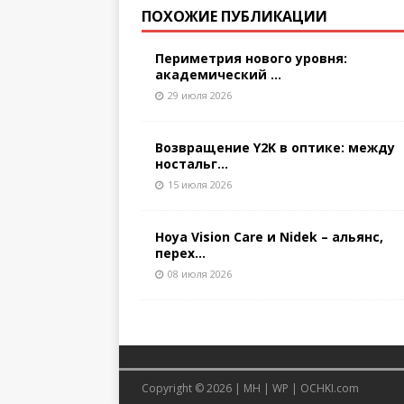
ПОХОЖИЕ ПУБЛИКАЦИИ
Периметрия нового уровня:
академический ...
29 июля 2026
Возвращение Y2K в оптике: между
ностальг...
15 июля 2026
Hoya Vision Care и Nidek – альянс,
перех...
08 июля 2026
Copyright © 2026 |
MH
|
WP
|
OCHKI.com