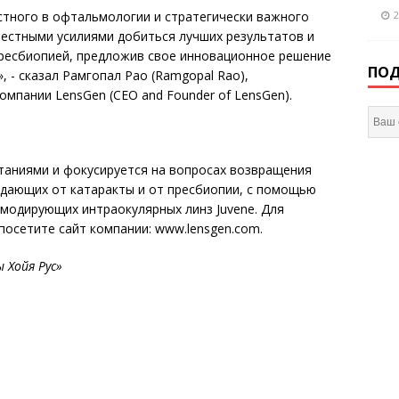
2
стного в офтальмологии и стратегически важного
местными усилиями добиться лучших результатов и
пресбиопией, предложив свое инновационное решение
ПОД
 - сказал Рамгопал Рао (Ramgopal Rao),
мпании LensGen (CEO and Founder of LensGen).
таниями и фокусируется на вопросах возвращения
адающих от катаракты и от пресбиопии, с помощью
модирующих интраокулярных линз Juvene. Для
осетите сайт компании: www.lensgen.com.
 Хойя Рус»