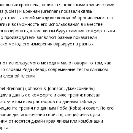
ллельных краю века, являются полезными клиническими
з (Coles) и Бреннан (Brennan) показали связь
сутствие таковой между кислородной проницаемостью
аги) и возможность его использования в качестве
огнозировать, какие линзы будут самыми комфортными
что производители заявляют разные показатели
нако метод его измерения варьирует в разных
 от используемого метода и мало говорит о том, как
 По словам Рида (Read), современные тесты слишком
 слезной пленки.
oel Brennan) (Johnson & Johnson, Джексонвиль)
цикла данных о комфорте и силе трения; показал
а с учетом всех растворов по данным таблицы
ициента трения по данным Роба (Roba) и соавт. По его
вание для исключения свойств, специфичных для
 ним относятся дизайн края линзы или комбинации
орта.