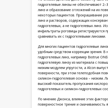
гидрогелевые линзы не обеспечивают 2–3
линз и образование отложений на их по
некоторых пациентов. Прокрашивание ро
линз и растворов, содержащих консерван
гидрогелевых, а не гидрогелевых линз. 
инфильтраты роговицы регистрируются пр
сравнивать их с гидрогелевыми линзами.
Для многих пациентов гидрогелевые лин
удобным средством коррекции зрения. В
гидрогелевых линз, например Biotrue ONEd
гидрогелевую линзу из материала с повы
низким модулем упругости, а Alcon выпус
поверхности, при этом гелеподобная пов
силикон-гидрогелевая основа – низким. Ли
высокий показатель пропускания кислоро
гидрогелевых и силикон-гидрогелевых со
По мнению Джонса, влияние этих факторо
поверхностное трение и смачиваемость 