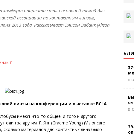
на комфорт пациента стали основной темой для
итанской ассоциации по контактным линзам,
юня 2013 года. Рассказывает Элисон Эвбанк (Alison
БЛИ
инзы?
37
ме
0
Вы
оч
новой линзы на конференции и выставке BCLA
1
втобусы имеют что-то общее: и того и другого
 один за другим. Г. Янг (Graeme Young) (Visioncare
39
ив, сколько материалов для контактных линз было
оп