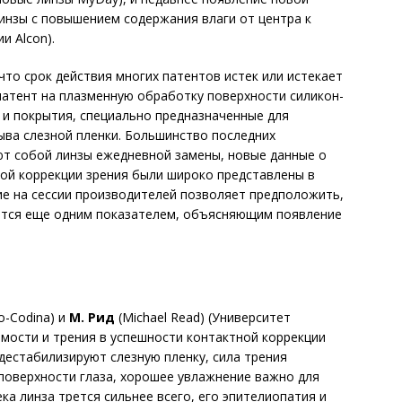
линзы с повышением содержания влаги от центра к
и Alcon).
что срок действия многих патентов истек или истекает
патент на плазменную обработку поверхности силикон-
 и покрытия, специально предназначенные для
ыва слезной пленки. Большинство последних
ют собой линзы ежедневной замены, новые данные о
й коррекции зрения были широко представлены в
е на сессии производителей позволяет предположить,
ется еще одним показателем, объясняющим появление
-Co­dina) и
М. Рид
(Michael Read) (Университет
мости и трения в успешности контактной коррекции
дестабилизируют слезную пленку, сила трения
поверхности глаза, хорошее увлажнение важно для
ека линза трется сильнее всего, его эпителиопатия и