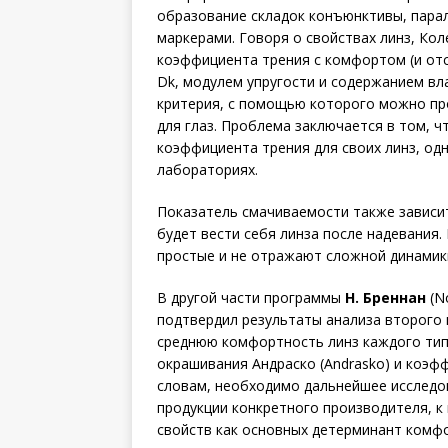
образование складок конъюнктивы, пара
маркерами. Говоря о свойствах линз, Коле
коэффициента трения с комфортом (и от
Dk, модулем упругости и содержанием вл
критерия, с помощью которого можно пр
для глаз. Проблема заключается в том, 
коэффициента трения для своих линз, од
лабораториях.
Показатель смачиваемости также зависит
будет вести себя линза после надевания.
простые и не отражают сложной динамики
В другой части программы
Н. Бреннан
(N
подтвердил результаты анализа второго 
среднюю комфортность линз каждого тип
окрашивания Андраско (Andrasko) и коэфф
словам, необходимо дальнейшее исследо
продукции конкретного производителя, к
свойств как основных детерминант комф