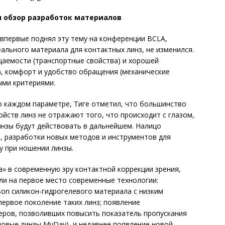
л обзор разработок материалов
е впервые поднял эту тему на конференции BCLA,
ального материала для контактных линз, не изменился.
аемости (транспортные свойства) и хорошей
), комфорт и удобство обращения (механические
ыми критериями.
о каждом параметре, Тиге отметил, что большинство
йств линз не отражают того, что происходит с глазом,
линзы будут действовать в дальнейшем. Налицо
, разработки новых методов и инструментов для
у при ношении линзы.
» в современную эру контактной коррекции зрения,
ли на первое место современные технологии:
son силикон-гидрогелевого материала с низким
ервое поколение таких линз; появление
ров, позволивших повысить показатель пропускания
 новые линзы MyDay), и недавнее появление новой