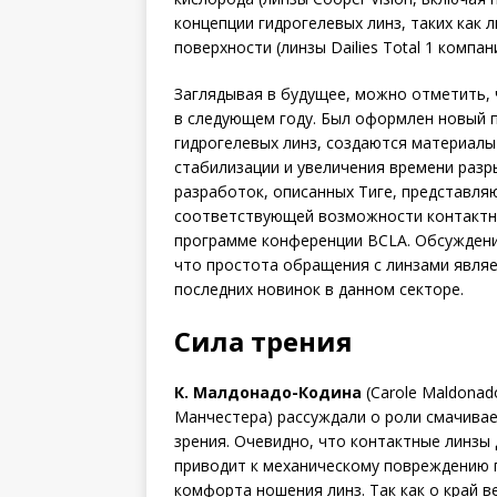
концепции гидрогелевых линз, таких как 
поверхности (линзы Dailies Total 1 компани
Заглядывая в будущее, можно отметить, 
в следующем году. Был оформлен новый 
гидрогелевых линз, создаются материалы
стабилизации и увеличения времени разр
разработок, описанных Тиге, представля
соответствующей возможности контактно
программе конференции BCLA. Обсуждени
что простота обращения с линзами явля
последних новинок в данном секторе.
Сила трения
К. Малдонадо-Кодина
(Carole Maldonado
Манчестера) рассуждали о роли смачивае
зрения. Очевидно, что контактные линзы 
приводит к механическому повреждению 
комфорта ношения линз. Так как о край в