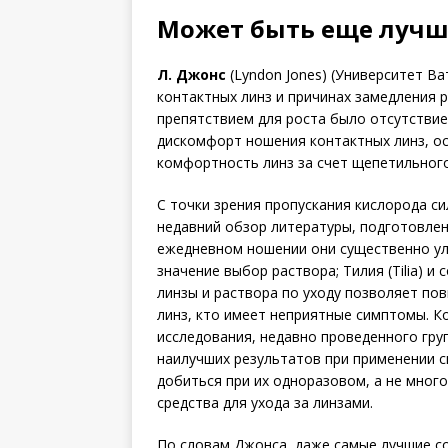
Может быть еще лучш
Л. Джонс
(Lyndon Jones) (Университет Ва
контактных линз и причинах замедления 
препятствием для роста было отсутствие
дискомфорт ношения контактных линз, о
комфортность линз за счет щепетильног
С точки зрения пропускания кислорода с
недавний обзор литературы, подготовленн
ежедневном ношении они существенно ул
значение выбор раствора; Тилия (Tilia) и
линзы и раствора по уходу позволяет по
линз, кто имеет неприятные симптомы. К
исследования, недавно проведенного группо
наилучших результатов при применении си
добиться при их одноразовом, а не мног
средства для ухода за линзами.
По словам Джонса, даже самые лучшие с