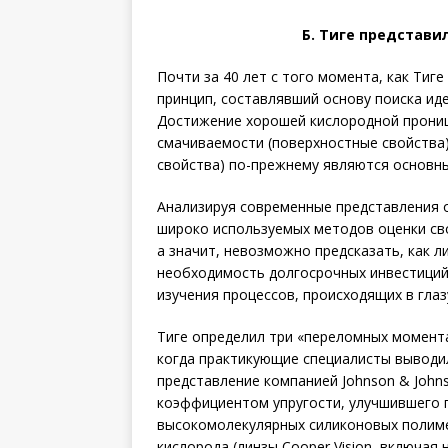
Б. Тиге представи
Почти за 40 лет с того момента, как Тиг
принцип, составлявший основу поиска иде
Достижение хорошей кислородной прониц
смачиваемости (поверхностные свойства
свойства) по-прежнему являются основн
Анализируя современные представления 
широко используемых методов оценки сво
а значит, невозможно предсказать, как 
необходимость долгосрочных инвестиций
изучения процессов, происходящих в глаз
Тиге определил три «переломных момента
когда практикующие специалисты выводи
представление компанией Johnson & John
коэффициентом упругости, улучшившего п
высокомолекулярных силиконовых полиме
кислорода (линзы Cooper Vision, включая