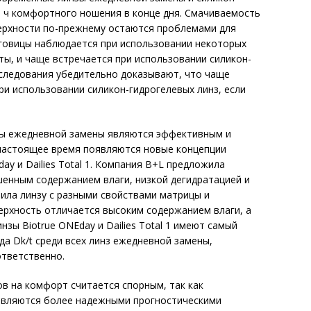
 ч комфортного ношения в конце дня. Смачиваемость
верхности по-прежнему остаются проблемами для
говицы наблюдается при использовании некоторых
ты, и чаще встречается при использовании силикон-
Исследования убедительно доказывают, что чаще
и использовании силикон-гидрогелевых линз, если
зы ежедневной замены являются эффективным и
 настоящее время появляются новые концепции
ay и Dailies Total 1. Компания B+L предложила
шенным содержанием влаги, низкой дегидратацией и
тила линзу с разными свойствами матрицы и
ерхность отличается высоким содержанием влаги, а
нзы Biotrue ONEday и Dailies Total 1 имеют самый
да Dk/t среди всех линз ежедневной замены,
ответственно.
в на комфорт считается спорным, так как
являются более надежными прогностическими