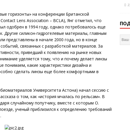
2
вые горизонты» на конференции Британской
Contact Lens Association – BCLA), Янг отметил, что
ПОД
ыл одобрен в 1994 году, однако потребовалось еще
ок. Другие силикон-гидрогелевые материалы, главным
и представлены в начале 2000 года, но в конце
 событий, связанных с разработкой материалов. За
ктивности, приведший к появлению на рынке новых
внимание уделяется тому, что и почему делает линзы
е понимаем, какие характеристики дизайна и
особно сделать линзы еще более комфортными в
я биоматериалов Университета Астона) начал сессию с
ссказа о том, как «история мчалась по рельсам». В
одаря случайному попутчику, вместе с которым О.
м поезде, ученый приблизился к определению требований
.