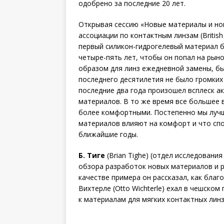
одобрено за последние 20 лет.
Открывая сессию «Новые материалы и но
ассоциации по контактным линзам (British 
первый силикон-гидрогелевый материал б
четыре-пять лет, чтобы он попал на рын
образом для линз ежедневной замены, был
последнего десятилетия не было громких
последние два года произошел всплеск а
материалов. В то же время все большее 
более комфортными. Постепенно мы лучш
материалов влияют на комфорт и что сп
ближайшие годы.
Б. Тиге
(Brian Tighe) (отдел исследовани
обзора разработок новых материалов и ра
качестве примера он рассказал, как благ
Вихтерле (Otto Wichterle) ехал в чешско
к материалам для мягких контактных линз