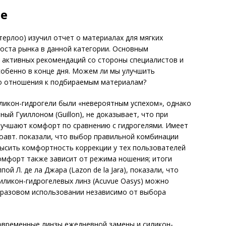
е
терлоо) изучил отчет о материалах для мягких
роста рынка в данной категории. Основным
 активных рекомендаций со стороны специалистов и
собенно в конце дня. Можем ли мы улучшить
о отношения к подбираемым материалам?
иликон-гидрогели были «невероятным успехом», однако
ый Гуиллоном (Guillon), не доказывает, что при
учшают комфорт по сравнению с гидрогелями. Имеет
 соавт. показали, что выбор правильной комбинации
высить комфортность коррекции у тех пользователей
омфорт также зависит от режима ношения; итоги
й Л. де ла Джара (Lazon de la Jara), показали, что
ликон-гид­рогелевых линз (Acuvue Oasys) можно
оразовом использовании независимо от выбора
овременные линзы ежедневной замены и силикон-