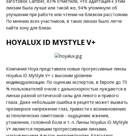
заготовок Camber, 83 % отметили, что адаптация к этим
линзам была лучше или такой же, 94 % упомянули об
улучшении при работе или чтении на близком расстоянии.
По мнению всех участников, в таких линзах было легче
найти зону для близи.
HOYALUX ID MYSTYLE V+
Компания Hoya представила новые прогрессивные линзы
Hoyalux iD MyStyle V+ с высоким уровнем
индивидуализации. По оценкам экспертов, в Европе до 73
% пользователей очков с дальнозоркостью нуждаются в
линзах разной оптической силы для левого и правого
глаза. Даже небольшая ошибка в рецепте может вызвать
чрезмерное напряжение глаз, привести к возникновению
астенопических симптомов - ощущению жжения,
утомления, головной боли и т. п. Линзы Hoyalux iD MyStyle
V+ являются первыми прогрессивными линзами,
учитывающими фактор анизометропии. Благодаря