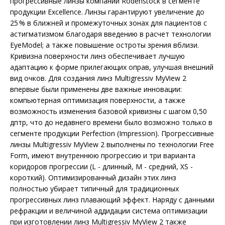
прогрессивные линзы компании Rodenstock в сегменте
продукции Excellence. Линзы гарантируют увеличение до
25 % в ближней и промежуточных зонах для пациентов с
астигматизмом благодаря введению в расчет технологии
EyeModel; а также повышение остроты зрения вблизи.
Кривизна поверхности линз обеспечивает лучшую
адаптацию к форме прилегающих оправ, улучшая внешний
вид очков. Для создания линз Multigressiv MyView 2
впервые были применены две важные инновации:
компьютерная оптимизация поверхности, а также
возможность изменения базовой кривизны с шагом 0,50
дптр, что до недавнего времени было возможно только в
сегменте продукции Perfection (Impression). Прогрессивные
линзы Multigressiv MyView 2 выполнены по технологии Free
Form, имеют внутреннюю прогрессию и три варианта
коридоров прогрессии (L - длинный, M - средний, XS -
короткий). Оптимизированный дизайн этих линз
полностью убирает типичный для традиционных
прогрессивных линз плавающий эффект. Наряду с данными
рефракции и величиной аддидации система оптимизации
при изготовлении линз Multigressiv MyView 2 также