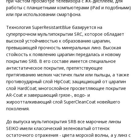
при частом просмотре телевизора с ЖК-дисплеем, для
работы с планшетными компьютерами (iPad и подобными)
или при использовании смартфона.
Технология SuperResistantBlue базируется на
суперпрочном мультипокрытии SRC, которое обладает
высокой устойчивостью к образованию царапин,
превышающей прочность минеральных линз. Высокая
стойкость к появлению царапин передалась и новому
покрытию SRB. В его составе имеется специальное
антистатическое покрытие, препятствующее
притягиванию мелких частичек пыли или пыльцы, а также
противоударный слой HipCoat; защищающий от царапин
слой HardCoat; многослойное просветляющее покрытие
AR-Coat и завершающий грязе-, водо- и
жироотталкивающий слой SuperCleanCoat новейшего
поколения.
До выпуска мультипокрытия SRB все марочные линзы
SEIKO имели классический зеленоватый оттенок
остаточного отражения - цвета морской волны, а у линз с