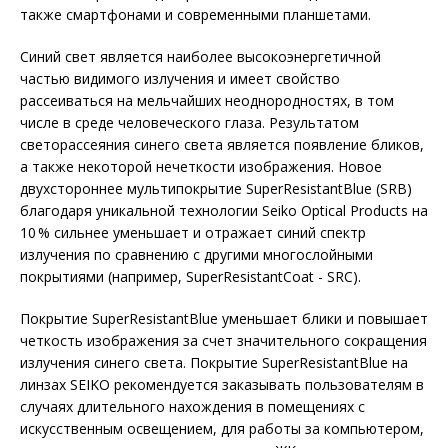
также смартфонами и современными планшетами.
Синий свет является наиболее высокоэнергетичной
частью видимого излучения и имеет свойство
рассеиваться на мельчайших неоднородностях, в том
числе в среде человеческого глаза. Результатом
светорассеяния синего света является появление бликов,
а также некоторой нечеткости изображения. Новое
двухстороннее мультипокрытие SuperResistantBlue (SRB)
благодаря уникальной технологии Seiko Optical Products на
10 % сильнее уменьшает и отражает синий спектр
излучения по сравнению с другими многослойными
покрытиями (например, SuperResistantCoat - SRC).
Покрытие SuperResistantBlue уменьшает блики и повышает
четкость изображения за счет значительного сокращения
излучения синего света. Покрытие SuperResistant­Blue на
линзах SEIKO рекомендуется заказывать пользователям в
случаях длительного нахождения в помещениях с
искусственным освещением, для работы за компьютером,