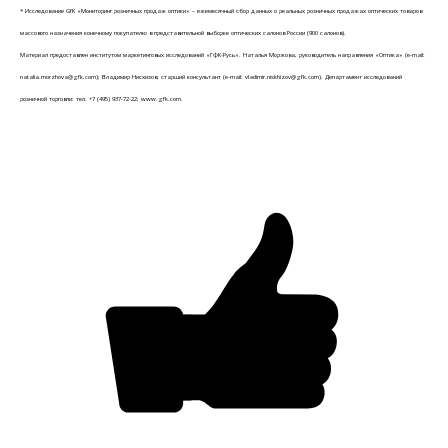
* Исследование GfK «Мониторинг розничных продаж оптики» – ежемесячный сбор данных о реальных розничных продажах оптических товаров
массового назначения конечному покупателю в представительной выборке оптических салонов России (900 салонов).
Материал предоставлен институтом маркетинговых исследований «ГфК-Русь». Наталья Моржова, руководитель направления «Оптика» (e-mail:
natalia.morzhova@gfk.com); Владимир Нисхизов, старший консультант (e-mail: vladimir.niskhizov@gfk.com). Департамент исследований
розничной торговли: тел. +7 (495) 937-72-22; www.gfk.com.