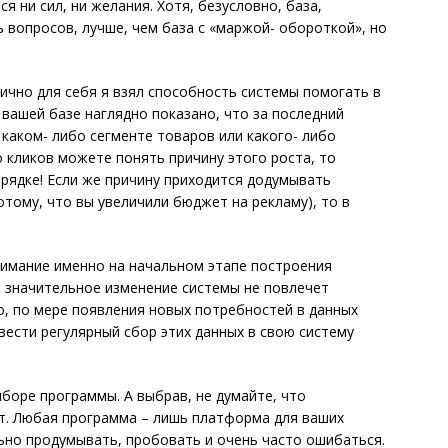
я ни сил, ни желания. Хотя, безусловно, база,
вопросов, лучше, чем база с «маржой- обороткой», но
ично для себя я взял способность системы помогать в
 вашей базе наглядно показано, что за последний
 каком- либо сегменте товаров или какого- либо
о кликов можете понять причину этого роста, то
орядке! Если же причину приходится додумывать
отому, что вы увеличили бюджет на рекламу), то в
нимание именно на начальном этапе построения
е значительное изменение системы не повлечет
о, по мере появления новых потребностей в данных
вести регулярный сбор этих данных в свою систему
ыборе программы. А выбрав, не думайте, что
т. Любая программа – лишь платформа для ваших
ьно продумывать, пробовать и очень часто ошибаться.