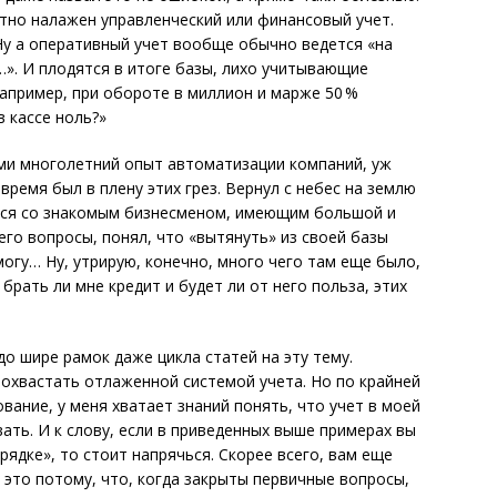
отно налажен управленческий или финансовый учет.
Ну а оперативный учет вообще обычно ведется «на
с…». И плодятся в итоге базы, лихо учитывающие
например, при обороте в миллион и марже 50 %
в кассе ноль?»
ами многолетний опыт автоматизации компаний, уж
время был в плену этих грез. Вернул с небес на землю
ться со знакомым бизнесменом, имеющим большой и
го вопросы, понял, что «вытянуть» из своей базы
могу… Ну, утрирую, конечно, много чего там еще было,
брать ли мне кредит и будет ли от него польза, этих
до шире рамок даже цикла статей на эту тему.
 похвастать отлаженной системой учета. Но по крайней
ание, у меня хватает знаний понять, что учет в моей
ть. И к слову, если в приведенных выше примерах вы
орядке», то стоит напрячься. Скорее всего, вам еще
 это потому, что, когда закрыты первичные вопросы,