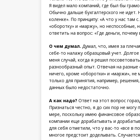
Я видел мало компаний, где был бы грам
Обычно дальше бухгалтерского не идет. 
коленке». По принципу: «А что у нас там 
«оборотку» и «маржу», но неспособные, 
ответить на вопрос: «Где деньги, почему 
О чем думал.
Думал, что, имея за плеч
себе-то налажу образцовый учет. Долгое 
меня случай, когда я решил посоветова
разнообразный опыт. Отвечая на разные е
ничего, кроме «оборотки» и «маржи», не 
только для принятия, например, решения, 
данных было недостаточно.
А как надо?
Ответ на этот вопрос гораз
Признаться честно, я до сих пор не могу
мере, поскольку имею финансовое образов
компании еще дорабатывать и дорабатыва
для себя отметили, что у вас-то «все в п
многое предстоит доделывать. Случается