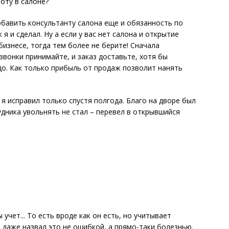
оту в салоне?
обавить консультанту салона еще и обязанность по
я и сделал. Ну а если у вас нет салона и открытие
изнесе, то­гда тем более не берите! Сначала
звонки принимайте, и заказ доставьте, хотя бы
до. Как только прибыль от продаж позволит нанять
 я исправил только спустя полгода. Благо на дворе был
рудника увольнять не стал – перевел в открывшийся
 учет... То есть вроде как он есть, но учитывает
ы даже назвал это не ошибкой, а прямо-таки болезнью.