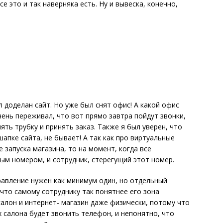
е это и так наверняка есть. Ну и вывеска, конечно,
л доделан сайт. Но уже был снят офис! А какой офис
чень переживал, что вот прямо завтра пойдут звонки,
ять трубку и принять заказ. Также я был уверен, что
апке сайта, не бывает! А так как про виртуальные
 запуска магазина, то на момент, когда все
ым номером, и сотрудник, стерегущий этот номер.
равление нужен как минимум один, но отдельный
что самому сотруднику так понятнее его зона
салон и интернет- магазин даже физически, потому что
х салона будет звонить телефон, и непонятно, что