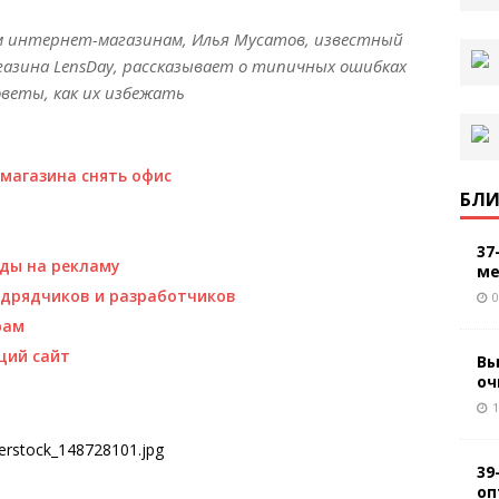
м интернет-магазинам, Илья Мусатов, известный
азина LensDay, рассказывает о типичных ошибках
веты, как их избежать
-магазина снять офис
БЛИ
37
ды на рекламу
ме
одрядчиков и разработчиков
0
рам
щий сайт
Вы
оч
1
39
оп