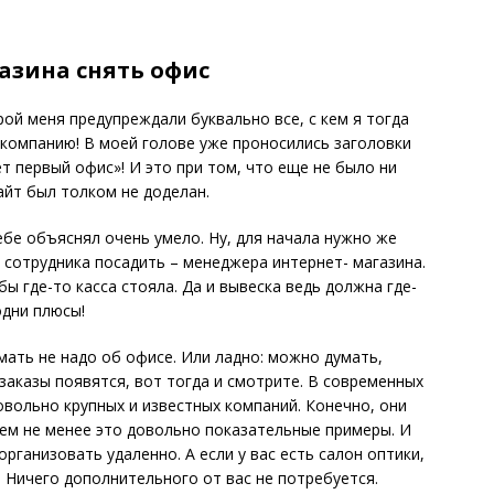
азина снять офис
рой меня предупреждали буквально все, с кем я тогда
ркомпанию! В моей голове уже проносились заголовки
т первый офис»! И это при том, что еще не было ни
сайт был толком не доделан.
бе объяснял очень умело. Ну, для начала нужно же
 сотрудника посадить – менеджера интернет- магазина.
ы где-то касса стояла. Да и вывеска ведь должна где-
одни плюсы!
мать не надо об офисе. Или ладно: можно думать,
 заказы появятся, вот тогда и смотрите. В современных
овольно крупных и известных компаний. Конечно, они
тем не менее это довольно показательные примеры. И
рганизовать удаленно. А если у вас есть салон оптики,
. Ничего дополнительного от вас не потребуется.