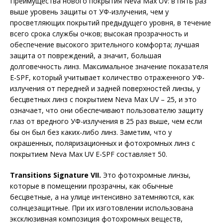
Преимущества нового покрытия Neva Max UV: в пять раз
выше уровень защиты от УФ-излучения, чем у
просветляющих покрытий предыдущего уровня, в течение
всего срока службы очков; высокая прозрачность и
обеспечение высокого зрительного комфорта; лучшая
защита от повреждений, а значит, большая
долговечность линз. Максимальное значение показателя
E-SPF, который учитывает количество отраженного УФ-
излучения от передней и задней поверхностей линзы, у
бесцветных линз с покрытием Neva Max UV – 25, и это
означает, что они обеспечивают пользователю защиту
глаз от вредного УФ-излучения в 25 раз выше, чем если
бы он был без каких-либо линз. Заметим, что у
окрашенных, поляризационных и фотохромных линз с
покрытием Neva Max UV E-SPF составляет 50.
Transitions Signature VII.
Это фотохромные линзы,
которые в помещении прозрачны, как обычные
бесцветные, а на улице интенсивно затемняются, как
солнцезащитные. При их изготовлении использована
эксклюзивная композиция фотохромных веществ,