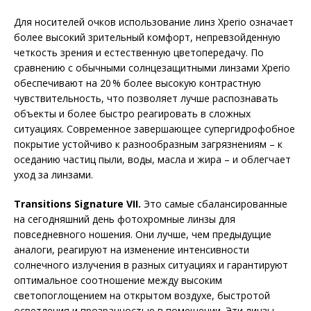
Для носителей очков использование линз Xperio означает
более высокий зрительный комфорт, непревзойденную
четкость зрения и естественную цветопередачу. По
сравнению с обычными солнцезащитными линзами Xperio
обеспечивают на 20 % более высокую контрастную
чувствительность, что позволяет лучше распознавать
объекты и более быстро реагировать в сложных
ситуациях. Современное завершающее супергидрофобное
покрытие устойчиво к разно­образным загрязнениям – к
оседанию частиц пыли, воды, масла и жира – и облегчает
уход за линзами.
Transitions Signature VII.
Это самые сбалансированные
на сегодняшний день фотохромные линзы для
повседневного ношения. Они лучше, чем предыдущие
аналоги, реагируют на изменение интенсивности
солнечного излучения в разных ситуациях и гарантируют
оптимальное соотношение между высоким
светопоглощением на открытом воздухе, быстротой
осветления и прозрачностью в помещении. Эти линзы