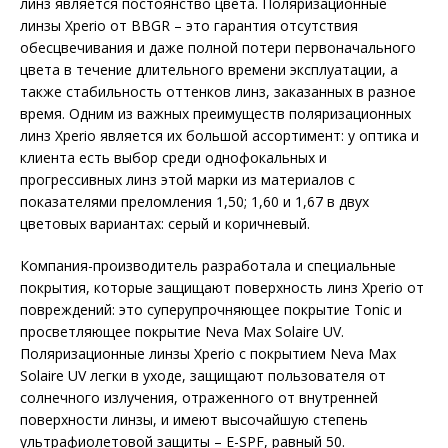
линз является постоянство цвета. Поляризационные
линзы Xperio от BBGR – это гарантия отсутствия
обесцвечивания и даже полной потери первоначального
цвета в течение длительного времени эксплуатации, а
также стабильность оттенков линз, заказанных в разное
время. Одним из важных преимуществ поляризационных
линз Xperio является их большой ассортимент: у оптика и
клиента есть выбор среди однофокальных и
прогрессивных линз этой марки из материалов с
показателями преломления 1,50; 1,60 и 1,67 в двух
цветовых вариантах: серый и коричневый.
Компания-производитель разработа­ла и специальные
покрытия, которые защищают поверхность линз Xperio от
повреждений: это суперупрочняющее покрытие Tonic и
просветляющее покрытие Neva Max Solaire UV.
Поляризационные линзы Xperio с покрытием Neva Max
Solai­re UV легки в уходе, защищают пользователя от
солнечного излучения, отраженного от внутренней
поверхности линзы, и имеют высочайшую степень
ультрафиолетовой защиты – E-SPF, равный 50.