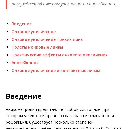
рассуждает об очковом увеличении и анизейконии.
Введение
Очковое увеличение
Очковое увеличение тонких линз
Толстые очковые линзы
Практические эффекты очкового увеличения
Анизейкония
Очковое увеличение и контактные линзы
Введение
Анизометропия представляет собой состояние, при
котором у левого и правого глаза разная клиническая
рефракция. Существует несколько степеней
анизометропии: слабая (при разнице от 0,25 до 0,75 дптр),