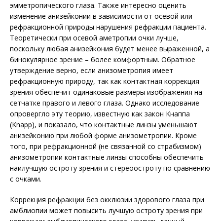
эмметропического глаза. Также интересно оценить
изменение анизейконии в зависимости от осевой или
рефракционной природы нарушения рефракции пациента.
Теоретически при осевой аметропии очки лучше,
поскольку любая анизейкония будет менее выраженной, а
бинокулярное зрение – более комфортным. Обратное
утверждение верно, если анизометропия имеет
рефракционную природу, так как контактная коррекция
зрения обеспечит одинаковые размеры изображения на
сетчатке правого и левого глаза. Однако исследование
опровергло эту теорию, известную как закон Кнаппа
(Knapp), и показало, что контактные линзы уменьшают
анизейконию при любой форме анизометропии. Кроме
того, при рефракционной (не связанной со страбизмом)
анизометропии контактные линзы способны обеспечить
наилучшую остроту зрения и стерео­остроту по сравнению
с очками.
Коррекция рефракции без окклюзии здорового глаза при
амблиопии может повысить лучшую остроту зрения при