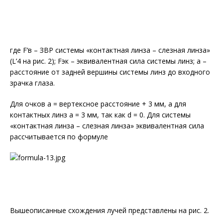
где F’в – ЗВР системы «контактная линза – слезная линза»
(L’4 на рис. 2); Fэк – эквивалентная сила системы линз; a –
расстояние от задней вершины системы линз до входного
зрачка глаза.
Для очков a = вертексное расстояние + 3 мм, а для
контактных линз a = 3 мм, так как d = 0. Для системы
«контактная линза – слезная линза» эквивалентная сила
рассчитывается по формуле
Вышеописанные схождения лучей представлены на рис. 2.