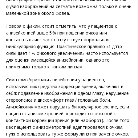
фузия изображений на сетчатке возможна только в очень
маленькой зоне около фовеа.
Говоря о факии, стоит отметить, что у пациентов с
анизейконией выше 5 % при ношении очков или
контактных линз часто отсутствует нормальная
бинокулярная функция. Практическое правило «1 дптр
силы дает 1 % очкового увеличения» часто используется
для оценки имеющейся анизейконии, однако это
применимо только к тонким линзам.
Симптомы/признаки анизейконии у пациентов,
использующих средства коррекции зрения, включают в
себя: подавление изображения в одном глазу, нарушение
стереопсиса и дискомфорт глаз / головные боли.
Анизейкония может нарушать бинокулярное зрение, если
пациент с анизометропией переходит от очковой к
контактной коррекции зрения (или наоборот). После того
как пациент с анизометропией адаптировался к очкам,
нужно использовать ту же форму линз при замене очков,