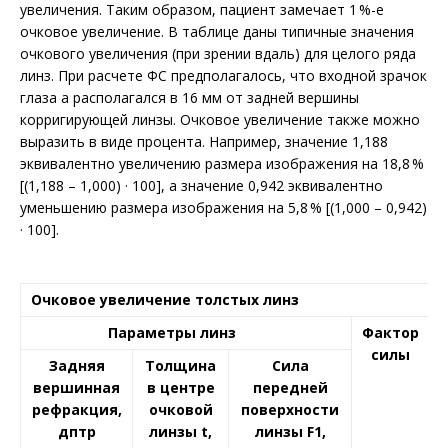
увеличения. Таким образом, пациент замечает 1 %-е
очковое увеличение. В таблице даны типичные значения
очкового увеличения (при зрении вдаль) для целого ряда
линз. При расчете ФС предполагалось, что входной зрачок
глаза a располагался в 16 мм от задней вершины
корригирующей линзы. Очковое увеличение также можно
выразить в виде процента. Например, значение 1,188
эквивалентно увеличению размера изображения на 18,8 %
[(1,188 – 1,000) · 100], а значение 0,942 эквивалентно
уменьшению размера изображения на 5,8 % [(1,000 – 0,942)
· 100].
Очковое увеличение толстых линз
Параметры линз
Фактор
силы
Задняя
Толщина
Сила
вершинная
в центре
передней
рефракция,
очковой
поверхности
дптр
линзы t,
линзы F1,