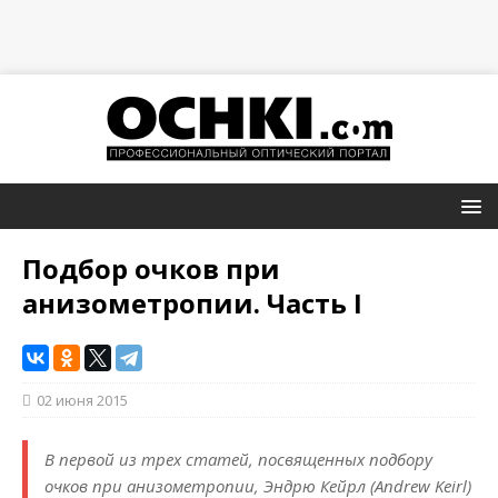
Подбор очков при
анизометропии. Часть I
02 июня 2015
В первой из трех статей, посвященных подбору
очков при анизометропии, Эндрю Кейрл (Andrew Keirl)